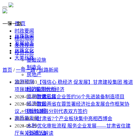
首 页
一带一路
时政要闻
丝路新闻
经济动态
发展动态
发改视点
丝路文化
投资分析
大美丝路
基础设施
制造业
首页
/
一带一路
/
丝路新闻
房地产
监测预测
2023-07-03
【强信心 稳经济 促发展】甘肃建投集团 推进
经济监测分析
项目建设 服务地方经济
监测数据汇总
2023-07-03
甘肃省属企业签约56个先进装备制造项目
经济数据
2023-06-30
甘川两省在蓉签署经济社会发展合作框架协
统计公报
议，任振鹤黄强分别代表双方签约
高质量发展
2023-06-29
甘肃省7个产业板块集中亮相西博会
水利
2023-06-29
优化审批流程 服务企业发展——甘肃省住建
污染防治
厅有关负责人解读