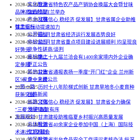
文化旅游
2023-06-29
甘肃省特色农产品产销协会换届大会暨甘味
生态修复
品牌高峰论坛在兰举办
产业发展
2023-06-29
【强信心 稳经济 促发展】甘肃省属企业助推
甘肃招标
强工业行动提速加力
公开招标
2023-06-27
前5月甘肃省经济运行发展态势良好
中标公示
2023-06-27
前5月甘肃省重点项目建设进展顺利 均呈现良
竞争性磋商/谈判
好势头
废标终止
2023-06-26
第二十九届兰洽会有1400余家境内外企业确
更正公告
定参展
其他公告
2023-06-25
甘肃省通报表扬一季度“开门红”企业 兰州新
单一来源公示
区5家企业上榜
一带一路
2023-06-25
历时十八年阶梯式创新 甘肃旱地冬小麦育种
丝路新闻
获新突破
丝路文化
2023-06-21
【强信心 稳经济 促发展】甘肃省全力确保
发展动态
“三夏”生产高效有序
发展规划
2023-06-20
甘肃建投助推临夏乡村振兴高质量发展
总体规划
2023-06-20
甘肃省40余家企业参加中国（上海）国际技
专项规划
术进出口交易会
地区规划
2023-06-20
甘肃省出台食品安全工作评议考核办法 纵深