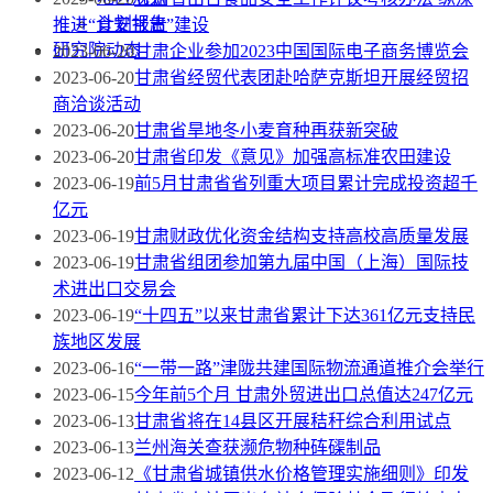
计划报告
推进“食安甘肃”建设
研究院动态
2023-06-20
甘肃企业参加2023中国国际电子商务博览会
2023-06-20
甘肃省经贸代表团赴哈萨克斯坦开展经贸招
商洽谈活动
2023-06-20
甘肃省旱地冬小麦育种再获新突破
2023-06-20
甘肃省印发《意见》加强高标准农田建设
2023-06-19
前5月甘肃省省列重大项目累计完成投资超千
亿元
2023-06-19
甘肃财政优化资金结构支持高校高质量发展
2023-06-19
甘肃省组团参加第九届中国（上海）国际技
术进出口交易会
2023-06-19
“十四五”以来甘肃省累计下达361亿元支持民
族地区发展
2023-06-16
“一带一路”津陇共建国际物流通道推介会举行
2023-06-15
今年前5个月 甘肃外贸进出口总值达247亿元
2023-06-13
甘肃省将在14县区开展秸秆综合利用试点
2023-06-13
兰州海关查获濒危物种砗磲制品
2023-06-12
《甘肃省城镇供水价格管理实施细则》印发