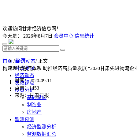
欢迎访问甘肃经济信息网！
今天是：
2026年8月7日
会员中心
信息统计
首 页
首页
/
经济动态
/ 正文
时政要闻
构建现代物流体系 助推经济高质量发展 “2020甘肃先进物流
经济动态
时间：2020-09-11
发改视点
点击：
1453
投资分析
来源：甘肃日报
基础设施
制造业
房地产
监测预测
经济监测分析
监测数据汇总