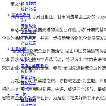
经济数据
董文俊
统计公报
高质量发展
8月8日，由甘肃日报社、甘肃物流学会主办的“202
水利
污染防治
该活动是在“全国先进物流企业评选活动”开展的基础
文化旅游
生态修复
企业的品牌化运营，并进一步推动我省物流企业健康发
产业发展
甘肃招标
“全国先进物流企业评选活动”是由中国交通运输协会主
公开招标
定和要求开展的地方性评选活动，将评选出“甘肃先进物
中标公示
竞争性磋商/谈判
荣的企业将被推选到全国，参与“全国先进物流企业评选
废标终止
更正公告
此次活动以“启丝路之旅、寻物流之星”为主题。评选期
其他公告
单一来源公示
报的233个奖项。经过初评、中评、终评三个环节，最
一带一路
省物流企业不断改革创新，为建设幸福美好新甘肃贡献
丝路新闻
丝路文化