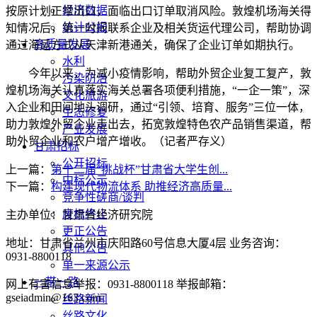
经济数据
按原计划正常出口，面临出口订单取消风险。敦煌机场海关得
统计公报
知情况后，第一时间联系企业及相关货运代理公司，帮助协调
高质量发展
通过海运方式从天津新港通关，确保了企业订单如期执行。
水利
今年以来，为减小疫情影响，帮助外贸企业复工复产，敦
污染防治
煌机场海关认真落实海关总署各项便利措施，“一企一策”，深
文化旅游
入企业和田间地头调研，通过“引领、培育、服务”三位一体，
生态修复
助力敦煌外贸企业走出去，拓宽敦煌特色农产品销售渠道，帮
产业发展
助外贸企业和农户增产增收。（记者严存义）
甘肃招标
公开招标
上一篇：
第十二届“挑战杯”甘肃省大学生创...
中标公示
下一篇：
构建现代物流体系 助推经济高质量...
竞争性磋商/谈判
废标终止
主办单位：甘肃省经济研究院
更正公告
地址：甘肃省兰州市庆阳路60号信息大厦4层 业务咨询：
其他公告
0931-8800118
单一来源公示
一带一路
网上有害信息举报：0931-8800118 举报邮箱：
gseiadmin@163.com
丝路新闻
丝路文化