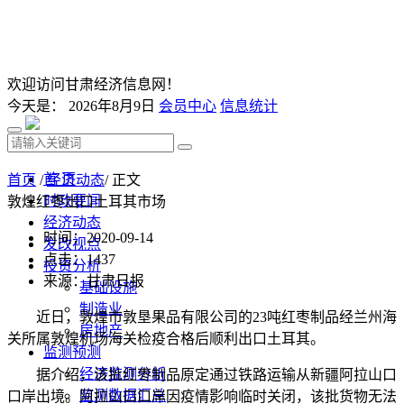
欢迎访问甘肃经济信息网！
今天是：
2026年8月9日
会员中心
信息统计
首 页
首页
/
经济动态
/ 正文
时政要闻
敦煌红枣出口土耳其市场
经济动态
时间：2020-09-14
发改视点
点击：
1437
投资分析
来源：甘肃日报
基础设施
制造业
近日，敦煌市敦垦果品有限公司的23吨红枣制品经兰州海
房地产
关所属敦煌机场海关检疫合格后顺利出口土耳其。
监测预测
经济监测分析
据介绍，该批红枣制品原定通过铁路运输从新疆阿拉山口
监测数据汇总
口岸出境。阿拉山口口岸因疫情影响临时关闭，该批货物无法