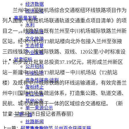
经济数据
兰州中川国际机场综合交通枢纽环线铁路项目作为
统计公报
高质量发展
列入国家《枢纽机场联通轨道交通重点项目清单》的项
水利
目之一，线路起自既有兰州至中川机场城际铁路兰州新
污染防治
文化旅游
区站，经中川机场T3航站楼向北外包接入兰州至张掖
生态修复
三四线铁路，按城际铁路、双线、120公里/小时标准设
产业发展
甘肃招标
计，初步设计批复总投资37.19亿元，将形成兰州新区
公开招标
站－新建中川机场T3航站楼－中川机场站（T2航站
中标公示
竞争性磋商/谈判
楼）及既有中川城际铁路的环线运输通道，有效完善兰
废标终止
州中川国际机场集疏运体系，打造集公路、轨道交通、
更正公告
其他公告
民航、城市道路等于一体的区域综合交通枢纽。
（新
单一来源公示
甘肃·甘肃经济日报记者燕春丽）
一带一路
丝路新闻
上一篇：
阿里丰收购物节 兰州百合获得天猫...
丝路文化