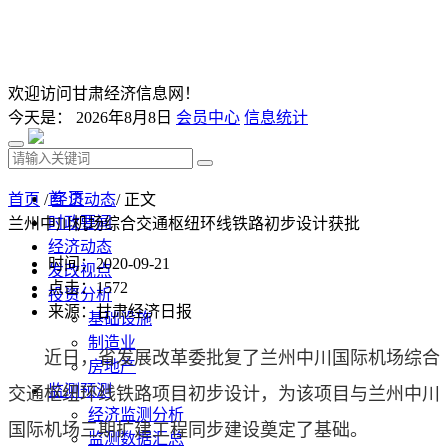
欢迎访问甘肃经济信息网！
今天是：
2026年8月8日
会员中心
信息统计
首 页
首页
/
经济动态
/ 正文
时政要闻
兰州中川机场综合交通枢纽环线铁路初步设计获批
经济动态
时间：2020-09-21
发改视点
点击：
1572
投资分析
来源：甘肃经济日报
基础设施
制造业
近日，省发展改革委批复了兰州中川国际机场综合
房地产
监测预测
交通枢纽环线铁路项目初步设计，为该项目与兰州中川
经济监测分析
国际机场三期扩建工程同步建设奠定了基础。
监测数据汇总