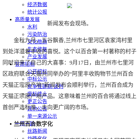
经济数据
统计公报
高质量发展
新闻发布会现场。
水利
污染防治
金秋九月，五谷飘香,兰州市七里河区袁家湾村里
文化旅游
生态修复
到处洋溢着丰收的喜悦。这个以百合第一村著称的村子
产业发展
同时迎来了自己的大喜事：9月17日，由兰州市七里河
甘肃招标
公开招标
区政府联合天猫共同举办的“阿里丰收购物节兰州百合
中标公示
天猫正宗原产地”新闻发布会顺利举行，兰州百合成为
竞争性磋商/谈判
废标终止
天猫正宗原产地产品。这意味着兰州的百合将通过线上
更正公告
首创严选标准，走向更广阔的市场。
其他公告
单一来源公示
兰州百合数字化
一带一路
丝路新闻
丝路文化