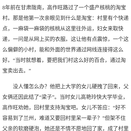
8年前在甘肃陇南，高作旺路过了一个盛产核桃的淘宝
村。那是他第一次亲眼见到什么是淘宝：村里有个快递
点，一麻袋一麻袋的核桃从这里往外运，妇女来取快
递，一问是从网上买的衣服。这让他有点震惊，一个这
么偏僻的小村，能和外面的世界通过网线连接得这么
好。“当时就想着，要把我们村这么好的百合，通过淘
宝卖出去。”
没人懂怎么办？他把上大学的女儿硬拽了回来，父
女俩还因此结了“梁子”。当时女儿高艳玲快大学毕业，
高作旺劝她，回村里支持淘宝吧。女儿不答应：“好不
容易到了兰州，难道又要回村里呆一辈子？”但架不住
父亲的软磨硬泡，她还是不情不愿地回了家，成了村里