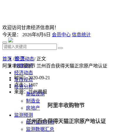
欢迎访问甘肃经济信息网！
今天是：
2026年8月6日
会员中心
信息统计
首 页
首页
/
经济动态
/ 正文
时政要闻
阿里丰收购物节 兰州百合获得天猫正宗原产地认证
经济动态
时间：2020-09-21
发改视点
点击：
1607
投资分析
来源：兰州晨报
基础设施
制造业
阿里丰收购物节
房地产
监测预测
兰州百合获得天猫正宗原产地认证
经济监测分析
监测数据汇总