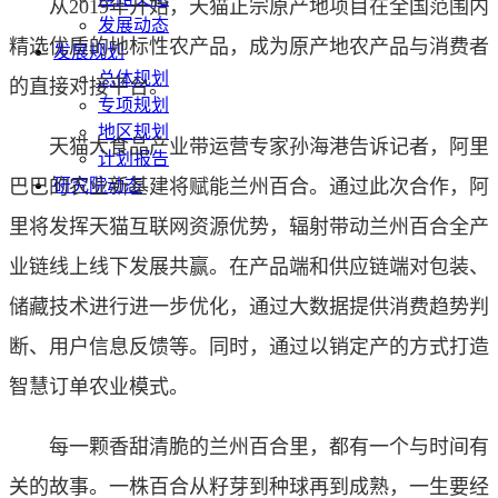
从2019年开始，天猫正宗原产地项目在全国范围内
发展动态
精选优质的地标性农产品，成为原产地农产品与消费者
发展规划
总体规划
的直接对接平台。
专项规划
地区规划
天猫大食品产业带运营专家孙海港告诉记者，阿里
计划报告
巴巴的农业新基建将赋能兰州百合。通过此次合作，阿
研究院动态
里将发挥天猫互联网资源优势，辐射带动兰州百合全产
业链线上线下发展共赢。在产品端和供应链端对包装、
储藏技术进行进一步优化，通过大数据提供消费趋势判
断、用户信息反馈等。同时，通过以销定产的方式打造
智慧订单农业模式。
每一颗香甜清脆的兰州百合里，都有一个与时间有
关的故事。一株百合从籽芽到种球再到成熟，一生要经