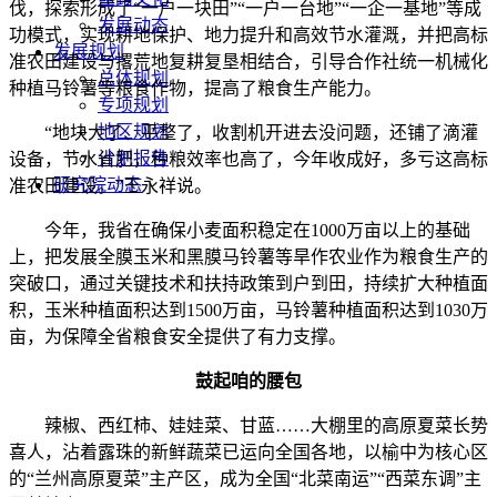
伐，探索形成了“一户一块田”“一户一台地”“一企一基地”等成
发展动态
功模式，实现耕地保护、地力提升和高效节水灌溉，并把高标
发展规划
准农田建设与撂荒地复耕复垦相结合，引导合作社统一机械化
总体规划
种植马铃薯等粮食作物，提高了粮食生产能力。
专项规划
地区规划
“地块大了、平整了，收割机开进去没问题，还铺了滴灌
计划报告
设备，节水省肥，种粮效率也高了，今年收成好，多亏这高标
研究院动态
准农田建设。”王永祥说。
今年，我省在确保小麦面积稳定在1000万亩以上的基础
上，把发展全膜玉米和黑膜马铃薯等旱作农业作为粮食生产的
突破口，通过关键技术和扶持政策到户到田，持续扩大种植面
积，玉米种植面积达到1500万亩，马铃薯种植面积达到1030万
亩，为保障全省粮食安全提供了有力支撑。
鼓起咱的腰包
辣椒、西红柿、娃娃菜、甘蓝……大棚里的高原夏菜长势
喜人，沾着露珠的新鲜蔬菜已运向全国各地，以榆中为核心区
的“兰州高原夏菜”主产区，成为全国“北菜南运”“西菜东调”主