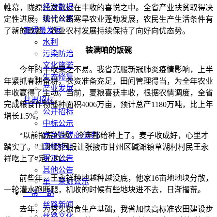
经济数据
帷幕，陇原儿女沉浸在丰收的喜悦之中。全省产业扶贫取得决
统计公报
定性进展，现代丝路寒旱农业蓬勃发展，农民生产生活条件有
高质量发展
了新的改善，农业农村发展持续保持了向好向优态势。
水利
装满咱的饭碗
污染防治
文化旅游
今年的丰收来之不易。我省克服新冠肺炎疫情影响，上半
生态修复
年紧抓春耕备耕，农资准备充足，田间管理得当，为全年农业
产业发展
丰收赢得了主动。当前，夏粮喜获丰收，根据农情调度，全省
甘肃招标
完成粮食作物播种面积4006万亩，预计总产1180万吨，比上年
公开招标
增长1.5%。
中标公示
竞争性磋商/谈判
“以前撂荒的地，今年都给种上了。麦子收成好，心里才
废标终止
踏实了。”土地的回报让张掖市甘州区碱滩镇草湖村村民王永
更正公告
祥吃上了“定心丸”。
其他公告
前些年，王永祥种地越种越没底，他家16亩地地块分散，
单一来源公示
一轮灌水跑断腿，机收的时候有些地块进不去，日渐撂荒。
一带一路
丝路新闻
去年，为夯实粮食生产基础，我省加快高标准农田建设步
丝路文化