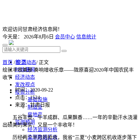
欢迎访问甘肃经济信息网！
今天是：
2026年8月6日
会员中心
信息统计
首 页
首页
/
经济动态
/ 正文
时政要闻
绘就丰收美景 奏响增收乐章——陇原喜迎2020年中国农民丰
经济动态
收节
发改视点
时间：2020-09-22
投资分析
点击：
1524
基础设施
来源：甘肃日报
制造业
房地产
五谷丰登、牛羊成群、瓜果飘香……一年的辛勤汗水浇灌
监测预测
出硕美的果实，又是一个丰收年！
经济监测分析
监测数据汇总
历经两个半月的抢收，我省“三夏”小麦跨区机收逐步落下