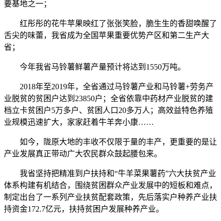
要基地之一；
红彤彤的花牛苹果映红了张张笑脸，脆生生的香甜唤醒了
舌尖的味蕾，我省成为全国苹果重要优势产区和第二生产大
省；
今年我省马铃薯鲜薯产量预计将达到1550万吨。
2018年至2019年，全省通过马铃薯产业和马铃薯+劳务产
业脱贫的贫困户达到23850户；全省依靠中药材产业脱贫的建
档立卡贫困户5万多户、贫困人口20多万人；高效益特色养殖
业规模迅速扩大，家家赶着牛羊奔小康……
如今，陇原大地的丰收不仅限于量的丰产，更重要的是让
产业发展真正带动广大农民群众鼓起腰包来。
我省坚持把精准到户扶持和“牛羊菜果薯药”六大扶贫产业
体系构建有机结合，围绕贫困群众产业发展中的短板和难点，
制定出台了一系列产业扶贫配套政策，先后落实户种养产业扶
持资金172.7亿元，扶持贫困户发展种养产业。