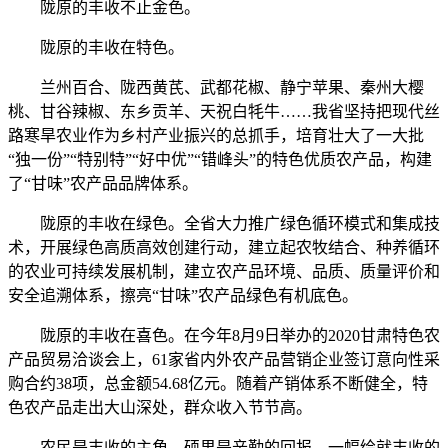
陇原的丰收不止金色。
陇原的丰收在特色。
兰州百合、陇西黄芪、武都花椒、静宁苹果、秦州大樱
桃、甘谷辣椒、东乡贡羊、天祝白牦牛……我省坚持把现代丝
路寒旱农业作为乡村产业振兴的总抓手，培育壮大了一大批
“独一份”“特别特”“好中优”“错峰头”的特色优质农产品，构建
了“甘味”农产品品牌体系。
陇原的丰收在绿色。全省大力推广绿色循环模式和集成技
术，开展绿色高质高效创建行动，建立起农牧结合、种养循环
的农业可持续发展机制，建立农产品环境、品质、质量评价和
安全追溯体系，擦亮“甘味”农产品绿色有机底色。
陇原的丰收在喜色。在今年8月9日举办的2020甘肃特色农
产品贸易洽谈会上，61家省内外农产品营销企业签订意向性采
购合约38项，总金额54.68亿元。随着产销体系不断健全，特
色农产品走出大山深处，群众收入节节高。
农民是丰收的主角，硕果是辛勤的回报，一幅绘就丰收的