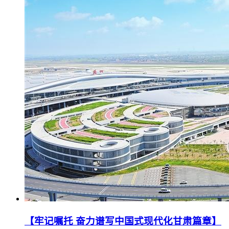
【牢记嘱托 奋力谱写中国式现代化甘肃篇章】