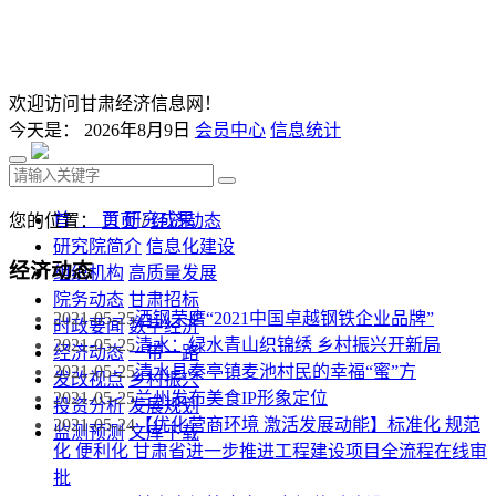
欢迎访问甘肃经济信息网！
今天是：
2026年8月9日
会员中心
信息统计
首 页
研究成果
您的位置：
首页
/
经济动态
研究院简介
信息化建设
经济动态
组织机构
高质量发展
院务动态
甘肃招标
2021-05-25
酒钢荣膺“2021中国卓越钢铁企业品牌”
时政要闻
数字经济
2021-05-25
清水：绿水青山织锦绣 乡村振兴开新局
经济动态
一带一路
2021-05-25
清水县秦亭镇麦池村民的幸福“蜜”方
发改视点
乡村振兴
2021-05-25
兰州发布美食IP形象定位
投资分析
发展规划
2021-05-24
【优化营商环境 激活发展动能】标准化 规范
监测预测
文库下载
化 便利化 甘肃省进一步推进工程建设项目全流程在线审
批