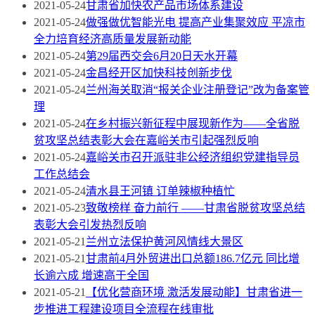
2021-05-24
甘肃省加快农产品市场体系建设
2021-05-24
做强做优智能光电 提高产业集聚效应 平凉市
全力培育经济高质量发展新动能
2021-05-24
第29届西交会6月20日天水开幕
2021-05-24
金昌经开区加快科技创新步伐
2021-05-24
兰州海关取消“报关企业注册登记”改为备案管
理
2021-05-24
在乡村振兴新征程中展现新作为——全省脱
贫攻坚总结表彰大会在嘉峪关市引起强烈反响
2021-05-24
嘉峪关市召开派驻非公经济组织党建指导员
工作总结会
2021-05-24
清水县王河镇 订单辣椒种植忙
2021-05-23
致敬榜样 奋力前行 ——甘肃省脱贫攻坚总结
表彰大会引发热烈反响
2021-05-21
兰州立法保护黄河风情线大景区
2021-05-21
甘肃前4月外贸进出口总额186.7亿元 同比增
长逾六成 增速高于全国
2021-05-21
【优化营商环境 激活发展动能】甘肃省进一
步推进工程建设项目全流程在线审批