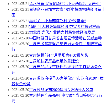
2021-05-21
清水县永清镇双场村：小香菇撑起“大产业”
2021-05-21
白银企业参加甘肃省“双创”校园招聘会收获丰
硕
2021-05-21
嘉峪关：小蘑菇撑起村民“致富伞”
2021-05-21
镇原 壮大村级集体经济 夯实乡村振兴根基
2021-05-21
肃北县:光伏产业助力村级集体经济发展
2021-05-20
中国旅游日甘肃省主题宣传活动在武威启动
2021-05-20
甘肃省脱贫攻坚总结表彰大会在兰州隆重举
行
2021-05-20
甘肃建投前4个月呈现良好发展势头
2021-05-20
甘肃加快农产品市场体系建设
2021-05-20
甘肃省易地扶贫搬迁后续扶持工作现场会召
开
2021-05-20
甘肃省政府授予35家单位5个市政府2020年度
省长金融奖
2021-05-20
甘肃税务发布2020年度A级纳税人名单
2021-05-20
兰州特色产品亮相“中食展” 当日签约7642万
元