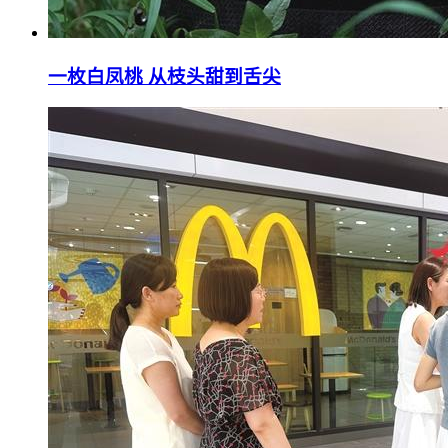
一枚白凤桃 从枝头甜到舌尖