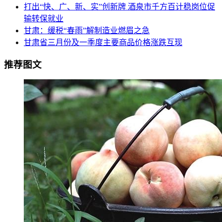
打出“快、广、新、实”创新牌 酒泉市千方百计稳岗位促
输转保就业
甘肃：缓税“春雨”解制造业燃眉之急
甘肃省三月份及一季度主要商品价格涨跌互现
推荐图文