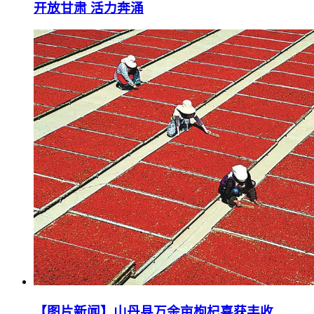
开放甘肃 活力奔涌
【图片新闻】山丹县万余亩枸杞喜获丰收