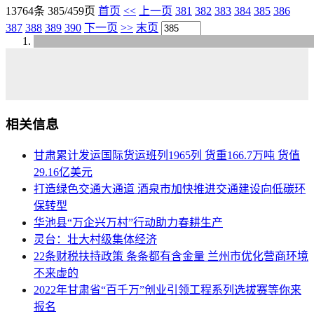
13764条 385/459页
首页
<<
上一页
381
382
383
384
385
386
387
388
389
390
下一页
>>
末页
相关信息
甘肃累计发运国际货运班列1965列 货重166.7万吨 货值
29.16亿美元
打造绿色交通大通道 酒泉市加快推进交通建设向低碳环
保转型
华池县“万企兴万村”行动助力春耕生产
灵台：壮大村级集体经济
22条财税扶持政策 条条都有含金量 兰州市优化营商环境
不来虚的
2022年甘肃省“百千万”创业引领工程系列选拔赛等你来
报名