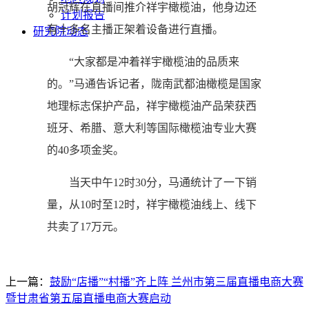
胡冠辉在直播间推介祥宇橄榄油，他身边还
计划报告
有十多名主播正架着设备进行直播。
研究院动态
“大家都是冲着祥宇橄榄油的品质来
的。”马通告诉记者，陇南武都油橄榄是国家
地理标志保护产品，祥宇橄榄油产品荣获西
班牙、希腊、意大利等国际橄榄油专业大赛
的40多项金奖。
当天中午12时30分，马通统计了一下销
量，从10时至12时，祥宇橄榄油线上、线下
共卖了17万元。
上一篇：
鼓励“店播”“村播”齐上阵 兰州市第三届直播电商大赛
暨甘肃省第五届直播电商大赛启动