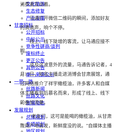
文化旅游
消费者互动着。
生态修复
马通打开微信二维码的瞬间，添加好友
产业发展
甘肃招标
的滴滴声，响个不停。
公开招标
中标公示
线上、线下陡增的客流，让马通应接不
竞争性磋商/谈判
暇。
废标终止
更正公告
谈及这波意外的流量，马通告诉记者，4
其他公告
月15日，知名主播走进消博会甘肃展馆，通
单一来源公示
一带一路
过网络推介了祥宇橄榄油，许多客人和自媒
丝路新闻
体主播看到后慕名而来，形成了线上、线下
丝路文化
的叠加流量。
发展动态
发展规划
“老友们，这可是能喝的橄榄油，从甘肃
总体规划
专项规划
陇南产地直发，新鲜度没的说。”自媒体主播
地区规划