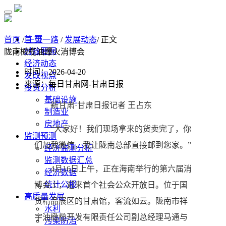
首 页
首页
/
一带一路
/
发展动态
/ 正文
时政要闻
陇南橄榄油爆火消博会
经济动态
时间：2026-04-20
发改视点
来源：每日甘肃网-甘肃日报
投资分析
基础设施
新甘肃·甘肃日报记者 王占东
制造业
房地产
“大家好！我们现场拿来的货卖完了，你
监测预测
们加我微信，我让陇南总部直接邮到您家。”
经济监测分析
监测数据汇总
4月16日上午，正在海南举行的第六届消
经济数据
统计公报
博会上，迎来首个社会公众开放日。位于国
高质量发展
货精品展区的甘肃馆，客流如云。陇南市祥
水利
宇油橄榄开发有限责任公司副总经理马通与
污染防治