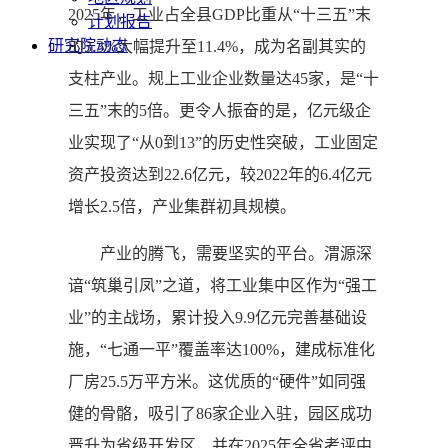
2025年，工业占全县GDP比重从“十三五”末
计划报告
研究院动态
的3.3%大幅提升至11.4%，成为名副其实的
支柱产业。规上工业企业数量达45家，是“十
三五”末的5倍。更令人振奋的是，亿元级企
业实现了“从0到13”的历史性突破，工业固定
资产投资达到22.6亿元，较2022年的6.4亿元
增长2.5倍，产业集群初具规模。
产业的腾飞，需要坚实的平台。渭源深
谙“筑巢引凤”之道，将工业集中区作为“强工
业”的主战场，累计投入9.9亿元完善基础设
施，“七通一平”覆盖率达100%，建成标准化
厂房25.5万平方米。这优质的“硬件”如同强
健的骨骼，吸引了86家企业入驻，园区成功
晋升为省级开发区，并在2025年全省考评中