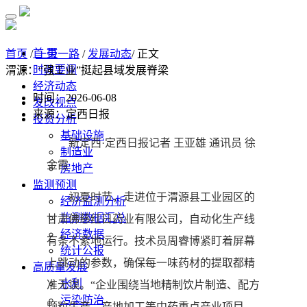
首 页
首页
/
一带一路
/
发展动态
/ 正文
时政要闻
渭源：“强工业”挺起县域发展脊梁
经济动态
时间：2026-06-08
发改视点
来源：定西日报
投资分析
基础设施
新定西·定西日报记者 王亚雄 通讯员 徐
制造业
金霞
房地产
监测预测
初夏时节，走进位于渭源县工业园区的
经济监测分析
监测数据汇总
甘肃佛慈红日药业有限公司，自动化生产线
经济数据
有条不紊地运行。技术员周睿博紧盯着屏幕
统计公报
上跳动的参数，确保每一味药材的提取都精
高质量发展
水利
准无误。“企业围绕当地精制饮片制造、配方
污染防治
颗粒生产、产地加工等中药重点产业项目，