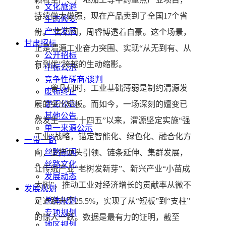
文化旅游
持续做大做强，现在产品卖到了全国17个省
生态修复
产业发展
份。”言语间，周睿博透着自豪。这个场景，
甘肃招标
正是渭源工业奋力突围、实现“从无到有、从
公开招标
有到优”跨越的生动缩影。
中标公示
竞争性磋商/谈判
曾几何时，工业基础薄弱是制约渭源发
废标终止
更正公告
展的突出短板。而如今，一场深刻的嬗变已
其他公告
然发生——“十四五”以来，渭源坚定实施“强
单一来源公示
工业”战略，锚定智能化、绿色化、融合化方
一带一路
丝路新闻
向，坚持龙头引领、链条延伸、集群发展，
丝路文化
让传统产业“老树发新芽”、新兴产业“小苗成
发展动态
大树”，推动工业对经济增长的贡献率从微不
发展规划
总体规划
足道跃升至25.5%，实现了从“短板”到“支柱”
专项规划
的惊人一跃。数据是最有力的证明，截至
地区规划