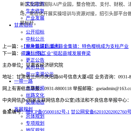
文化旅游
新区及阿里国际AI产业园，整合物流、支付、财税、
生态修复
场，常态化开展实操培训与资源对接，招引头部平台
产业发展
展标杆。
甘肃招标
公开招标
中标公示
竞争性磋商/谈判
上一篇：
【图片新闻】清水县金集镇：特色樱桃成为支柱产业
废标终止
下一篇：
渭源：“强工业”挺起县域发展脊梁
更正公告
主办单位：甘肃省经济研究院
其他公告
单一来源公示
地址：甘肃省兰州市庆阳路60号信息大厦4层 业务咨询：0931-880
一带一路
丝路新闻
网上有害信息举报：0931-8800118 举报邮箱：gseiadmin@163.c
丝路文化
中央网信办(国家互联网信息办公室)违法和不良信息举报中心：www.
发展动态
发展规划
备案编号：
陇ICP备05000182号-1
甘公网安备62010202002760
总体规划
专项规划
地区规划