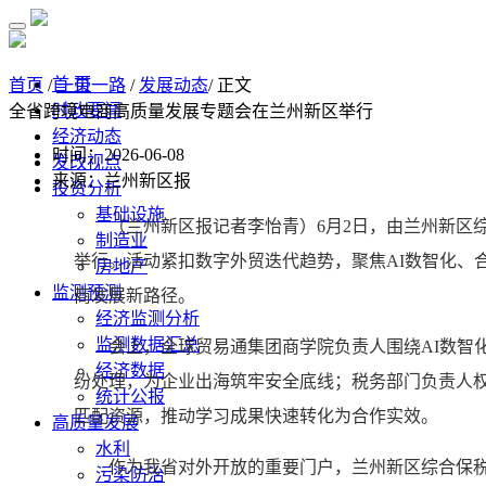
首 页
首页
/
一带一路
/
发展动态
/ 正文
时政要闻
全省跨境电商高质量发展专题会在兰州新区举行
经济动态
时间：2026-06-08
发改视点
来源：兰州新区报
投资分析
基础设施
（兰州新区报记者李怡青）6月2日，由兰州新区综
制造业
举行。活动紧扣数字外贸迭代趋势，聚焦AI数智化、
房地产
监测预测
商发展新路径。
经济监测分析
监测数据汇总
会上，全球贸易通集团商学院负责人围绕AI数智化
经济数据
纷处理，为企业出海筑牢安全底线；税务部门负责人
统计公报
匹配资源，推动学习成果快速转化为合作实效。
高质量发展
水利
作为我省对外开放的重要门户，兰州新区综合保税区
污染防治