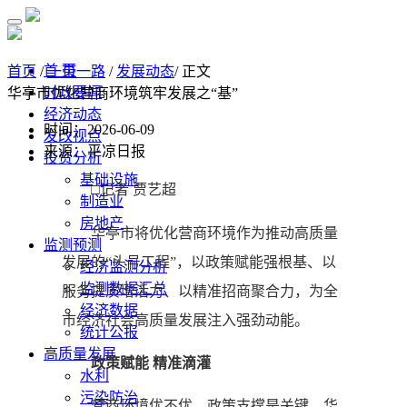
首 页
首页
/
一带一路
/
发展动态
/ 正文
时政要闻
华亭市优化营商环境筑牢发展之“基”
经济动态
时间：2026-06-09
发改视点
来源：平凉日报
投资分析
基础设施
□记者 贾艺超
制造业
房地产
华亭市将优化营商环境作为推动高质量
监测预测
发展的“头号工程”，以政策赋能强根基、以
经济监测分析
监测数据汇总
服务提质增活力、以精准招商聚合力，为全
经济数据
市经济社会高质量发展注入强劲动能。
统计公报
高质量发展
政策赋能 精准滴灌
水利
污染防治
营商环境优不优，政策支撑是关键。华