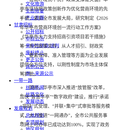
文化旅游
亭市坚持把政策创新作为优化营商环境的先
生态修复
产业发展
手棋，紧扣全市发展大局，研究制定《2026
甘肃招标
年华亭市营商环境创一流行动工作方案》
公开招标
《华亭市大力支持招商引资项目若干措施》
中标公示
竞争性磋商/谈判
等一系列政策文件，从人才招引、财政奖
废标终止
补、要素保障、准入管理等方面为企业发展
更正公告
提供全方位支持，以刚性制度为市场主体保
其他公告
单一来源公示
驾护航。
一带一路
同时，华亭市深入推进“放管服”改革，
丝路新闻
丝路文化
加快“智慧华亭”“数字政府”建设，推行“承诺
发展动态
+容缺”式受理、“并联+集中”式审批等服务模
发展规划
式，大力推进“一网通办”，全市公共服务事
总体规划
专项规划
项网上可办率已成功达到100%，实现了政务
地区规划