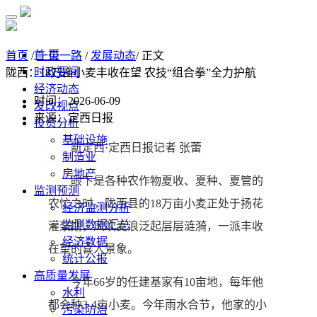
首 页
首页
/
一带一路
/
发展动态
/ 正文
时政要闻
陇西：18万亩小麦丰收在望 农技“组合拳”全力护航
经济动态
时间：2026-06-09
发改视点
来源：定西日报
投资分析
基础设施
新定西·定西日报记者 张蕾
制造业
房地产
眼下是各种农作物夏收、夏种、夏管的
监测预测
农忙之时。陇西县的18万亩小麦正处于扬花
经济监测分析
监测数据汇总
灌浆期，风吹麦浪泛起层层涟漪，一派丰收
经济数据
在望的喜人景象。
统计公报
高质量发展
今年66岁的任建基家有10亩地，每年他
水利
都会种3-4亩小麦。今年雨水合节，他家的小
污染防治