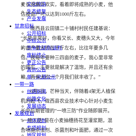
文化旅游
麦长得格外欢实，看着即将成熟的小麦，他
生态修复
估摸亩产可以达到1000斤左右。
产业发展
甘肃招标
陇西县云田镇二十铺村村民任建基说：
公开招标
“长势非常好，你看又长、麦穗头又大，今年
中标公示
的亩产量大约在千斤左右，比往年要多几
竞争性磋商/谈判
废标终止
倍。我每年要种三四亩的麦子，我心里非常
更正公告
的踏实，主要就是解决了温饱，并且还有余
其他公告
粮。再有大约一个月我们就丰收了。”
单一来源公示
一带一路
6月5日，芒种当天，伴随着4架无人植保
丝路新闻
丝路文化
机的起飞，陇西县农业技术中心针对小麦生
发展动态
长中后期管理的“一喷三防”作业随即展开。
发展规划
“一喷三防”是在小麦抽穗扬花至灌浆期，混
总体规划
专项规划
合喷施杀虫剂、杀菌剂和叶面肥，通过一次
地区规划