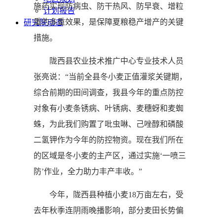
施药实现防病虫、防干热风、防早衰、增粒
计划报告
重的多重效果，是保障夏粮稳产增产的关键
研究院动态
措施。
陇西县农业技术推广中心专业技术人员
张亮说：“当前全县冬小麦正值灌浆关键期，
综合前期的田间调查，我县今年的重点防控
对象有小麦条锈病、叶锈病、麦穗蚜和麦蜘
蛛，为此我们购置了吡虫啉、己唑醇和磷酸
二氢钾作为今年的防控物资。现在我们所在
的区域是冬小麦的主产区，通过实施‘一喷三
防’作业，全力助力丰产丰收。”
今年，陇西县种植小麦18万亩左右，受
去年秋季连阴雨晚播影响，部分麦田长势偏