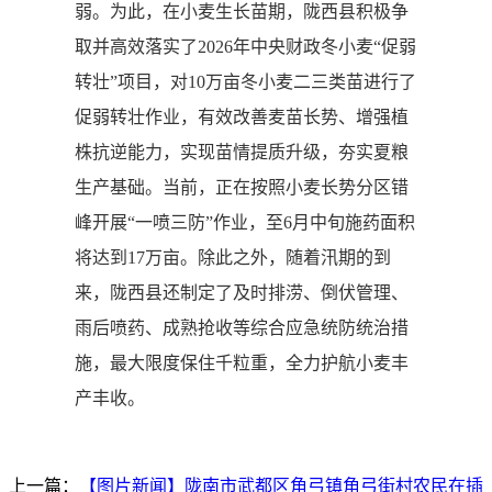
弱。为此，在小麦生长苗期，陇西县积极争
取并高效落实了2026年中央财政冬小麦“促弱
转壮”项目，对10万亩冬小麦二三类苗进行了
促弱转壮作业，有效改善麦苗长势、增强植
株抗逆能力，实现苗情提质升级，夯实夏粮
生产基础。当前，正在按照小麦长势分区错
峰开展“一喷三防”作业，至6月中旬施药面积
将达到17万亩。除此之外，随着汛期的到
来，陇西县还制定了及时排涝、倒伏管理、
雨后喷药、成熟抢收等综合应急统防统治措
施，最大限度保住千粒重，全力护航小麦丰
产丰收。
上一篇：
【图片新闻】陇南市武都区角弓镇角弓街村农民在插