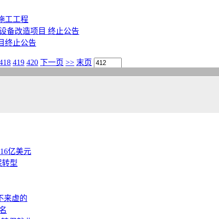
施工工程
设备改造项目 终止公告
目终止公告
418
419
420
下一页
>>
末页
.16亿美元
保转型
不来虚的
名