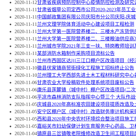
2020-11-12
甘肃省疾病预防控制中心疫情防控检测及研究
2020-11-11
甘肃省烟草公司定西市公司2020-2023年
2020-11-11
中国邮政集团有限公司庆阳市分公司庆阳-庆城
2020-11-11
兰州文理学院体育活动中心建设项目工程检测
2020-11-11
兰州大学第一医院营养楼二、三楼水产冻货供
2020-11-11
兰州大学第一医院营养楼二、三楼粮油供应商
2020-11-11
兰州城市学院2021年三支一扶、特岗教师培
2020-11-11
某部消防水箱制作采购项目流标公告
2020-11-11
兰州市西固区达川三江口棚户区改造项目（经
2020-11-10
徽县伏家镇商贸街绿化工程施工招标终止公告
2020-11-10
兰州理工大学西部先进土木工程材料研究中心
2020-11-06
甘肃农业大学投稿软件处理系统项目废标公告
2020-11-06
康乐县莲麓镇（城中村）棚户区改造项目(二
2020-11-06
平凉市森林消防支队指挥中心暨三个 大队作
2020-11-05
庆城县2020年高标准农田建设项目提质改造
2020-11-05
安宁区棚户区（城中村）改造财务审计机构采
2020-11-05
西和县2020年中央农村环境综合整治项目施
2020-11-05
嘉峪关市妇幼保健计划生育服务中心药品、卫
2020-11-04
镇原县三岔镇敬老院维修改造卫生间工程项目