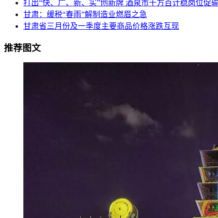
打出“快、广、新、实”创新牌 酒泉市千方百计稳岗位促
甘肃：缓税“春雨”解制造业燃眉之急
甘肃省三月份及一季度主要商品价格涨跌互现
推荐图文