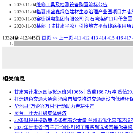
2020-11-04
维修工具及检测设备购置流标公告
2020-11-04
临夏州盛鑫绿色建材生态治理产业园项目井巷
2020-11-03
窑街煤电集团有限公司 海石湾煤矿11月份急需
2020-11-03
某部（驻甘肃平凉）引接地方平台线路租用项
13324条 412/445页
首页
<<
上一页
411
412
413
414
415
416
417
相关信息
甘肃累计发运国际货运班列1965列 货重166.7万吨 货值29
打造绿色交通大通道 酒泉市加快推进交通建设向低碳环
华池县“万企兴万村”行动助力春耕生产
灵台：壮大村级集体经济
22条财税扶持政策 条条都有含金量 兰州市优化营商环境
2022年甘肃省“百千万”创业引领工程系列选拔赛等你来报