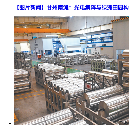
【图片新闻】甘州南滩：光电集阵与绿洲田园构