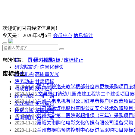
欢迎访问甘肃经济信息网！
今天是：
2026年8月6日
会员中心
信息统计
首 页
研究成果
您的位置：
首页
/
甘肃招标
/
废标终止
研究院简介
信息化建设
废标终止
组织机构
高质量发展
院务动态
甘肃招标
2020-11-13
陇东学院逸夫教学楼部分窗帘更换采购项目废
时政要闻
数字经济
2020-11-13
文县碧口镇幼儿园改建工程等二个建设项目废
经济动态
一带一路
2020-11-13
兰州兰电电机有限公司红星巷棚户区改造项目
发改视点
乡村振兴
2020-11-13
甘肃靖远煤电股份有限公司安全技术改造项目
投资分析
发展规划
2020-11-13
兰州大学第二医院彩超维保（三年）采购项目
监测预测
文库下载
2020-11-12
嘉峪关市腾亿电影文化传媒有限公司设备采购
2020-11-12
兰州市疾病预防控制中心促进品采购项目废标