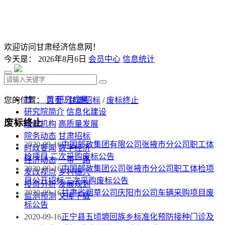
欢迎访问甘肃经济信息网！
今天是：
2026年8月6日
会员中心
信息统计
首 页
研究成果
您的位置：
首页
/
甘肃招标
/
废标终止
研究院简介
信息化建设
废标终止
组织机构
高质量发展
院务动态
甘肃招标
2020-09-16
中国邮政集团有限公司张掖市分公司职工体
时政要闻
数字经济
检项目 二次采购废标公告
经济动态
一带一路
2020-09-16
中国邮政集团公司张掖市分公司职工体检项
发改视点
乡村振兴
目公开招标二次采购废标公告
投资分析
发展规划
2020-09-16
甘肃省烟草公司庆阳市公司车辆采购项目废
监测预测
文库下载
标公告
2020-09-16
正宁县五顷塬回族乡标准化预防接种门诊及