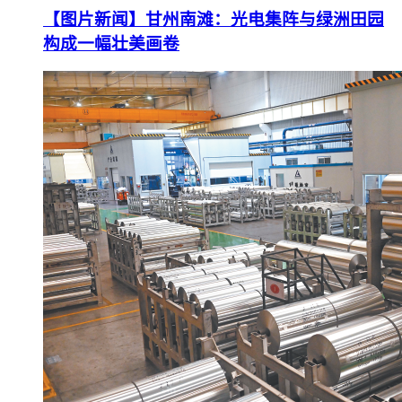
【图片新闻】甘州南滩：光电集阵与绿洲田园
构成一幅壮美画卷