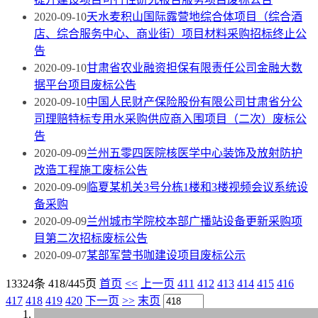
2020-09-10
天水麦积山国际露营地综合体项目（综合酒
店、综合服务中心、商业街）项目材料采购招标终止公
告
2020-09-10
甘肃省农业融资担保有限责任公司金融大数
据平台项目废标公告
2020-09-10
中国人民财产保险股份有限公司甘肃省分公
司理赔特标专用水采购供应商入围项目（二次）废标公
告
2020-09-09
兰州五零四医院核医学中心装饰及放射防护
改造工程施工废标公告
2020-09-09
临夏某机关3号分栋1楼和3楼视频会议系统设
备采购
2020-09-09
兰州城市学院校本部广播站设备更新采购项
目第二次招标废标公告
2020-09-07
某部军营书咖建设项目废标公示
13324条 418/445页
首页
<<
上一页
411
412
413
414
415
416
417
418
419
420
下一页
>>
末页