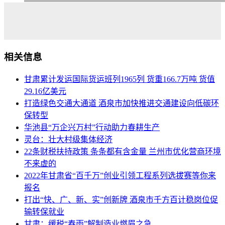
相关信息
甘肃累计发运国际货运班列1965列 货重166.7万吨 货值
29.16亿美元
打造绿色交通大通道 酒泉市加快推进交通建设向低碳环
保转型
华池县“万企兴万村”行动助力春耕生产
灵台：壮大村级集体经济
22条财税扶持政策 条条都有含金量 兰州市优化营商环境
不来虚的
2022年甘肃省“百千万”创业引领工程系列选拔赛等你来
报名
打出“快、广、新、实”创新牌 酒泉市千方百计稳岗位促
输转保就业
甘肃：缓税“春雨”解制造业燃眉之急