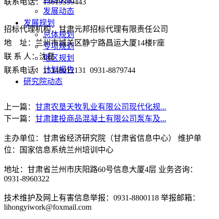
联系电话：
13619399443
发展动态
发展规划
招标代理机构：甘肃元邦招标代理有限责任公司
总体规划
地
址：兰州市城关区静宁路昌运大厦
14
楼
F
座
专项规划
联 系 人：沈磊
地区规划
计划报告
联系电话：
15348012131 0931-8879744
研究院动态
上一篇：
甘肃农垦天牧乳业有限公司现代化规...
下一篇：
甘肃建投商品混凝土有限公司泵车及...
主办单位：甘肃省经济研究院（甘肃省信息中心） 维护单
位：国家信息系统兰州培训中心
地址：甘肃省兰州市庆阳路60号信息大厦4层 业务咨询：
0931-8960322
技术维护及网上有害信息举报：0931-8800118 举报邮箱：
lihongyiwork@foxmail.com