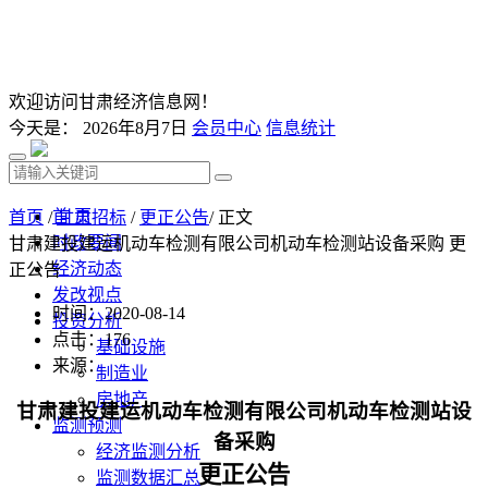
欢迎访问甘肃经济信息网！
今天是：
2026年8月7日
会员中心
信息统计
首 页
首页
/
甘肃招标
/
更正公告
/ 正文
时政要闻
甘肃建投建运机动车检测有限公司机动车检测站设备采购 更
经济动态
正公告
发改视点
时间：2020-08-14
投资分析
点击：
176
基础设施
来源：
制造业
房地产
甘肃建投建运机动车检测有限公司机动车检测站设
监测预测
备采购
经济监测分析
更正公告
监测数据汇总