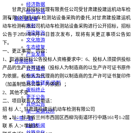
经济数据
甘肃元邦招标代理有限责任公司受
甘肃建投建运机动车检
统计公报
测有限公司机动车检测站设备采购
的委托
,
对
甘肃建投建运机
高质量发展
水利
动车检测有限公司机动车检测站设备采购
进行公开招标，招标
污染防治
公告于
2020
年
8
月
13
日首次发布，现将有关更正事项公告如
文化旅游
下。
生态修复
一、更正事项、内容：
产业发展
1
、取消原招标公告投标人资格要求中：
6
、投标人须提供投标
甘肃招标
产品的生产许可证书（投标人为制造商的以生产许可证书原件
公开招标
中标公示
为依据，投标人为代理商的则以制造商的生产许可证书复印件
竞争性磋商/谈判
（加盖制造商公章）为依据）；
废标终止
2
、其他不变
更正公告
二、项目联系人及电话：
其他公告
招 标 人：甘肃建投建运机动车检测有限公司
单一来源公示
地
址：甘肃省兰州市西固区西柳沟街道环行中路
161
号
1-2
层
一带一路
丝路新闻
联 系 人：李敏达
丝路文化