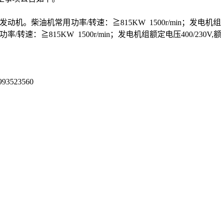
柴发动机。柴油机常用功率
/
转速：≧
815KW 1500r/min
；发电机组
用功率
/
转速：≧
815KW 1500r/min
；发电机组额定电压
400/230V,
993523560