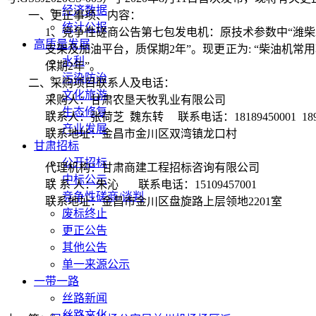
经济数据
一、更正事项、内容：
统计公报
1
、竞争性磋商公告第七包发电机：原技术参数中“潍
高质量发展
支架及加油平台，质保期
2
年
”
。现更正为
:
“柴油机常
水利
保期
2
年”。
污染防治
二、采购项目联系人及电话：
文化旅游
采购人：甘肃农垦天牧乳业有限公司
生态修复
联系人：张荷芝
魏东转
联系电话：
18189450001 18
产业发展
联系地址：金昌市金川区双湾镇龙口村
甘肃招标
公开招标
代理机构：甘肃商建工程招标咨询有限公司
中标公示
联 系 人：朱沁
联系电话：
15109457001
竞争性磋商/谈判
联系地址：金昌市金川区盘旋路上层领地
2201
室
废标终止
更正公告
其他公告
单一来源公示
一带一路
丝路新闻
丝路文化