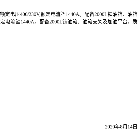
额定电压
400/230V,
额定电流≧
1440A
。配备
2000L
铁油箱、油箱
额定电流≧
1440A
。配备
2000L
铁油箱、油箱支架及加油平台，质
2020
年
8
月
14
日