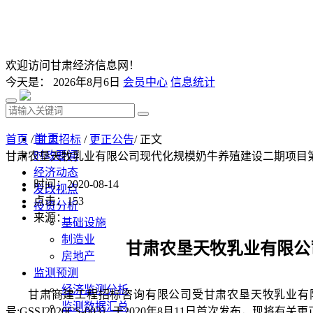
欢迎访问甘肃经济信息网！
今天是：
2026年8月6日
会员中心
信息统计
首 页
首页
/
甘肃招标
/
更正公告
/ 正文
时政要闻
甘肃农垦天牧乳业有限公司现代化规模奶牛养殖建设二期项目
经济动态
时间：2020-08-14
发改视点
点击：
153
投资分析
来源：
基础设施
制造业
甘肃农垦天牧乳业有限公
房地产
监测预测
经济监测分析
甘肃商建工程招标咨询有限公司受甘肃农垦天牧乳业有
监测数据汇总
号
:GSSJ2020CS-003
）于
2020
年
8
月
11
日首次发布，现将有关更