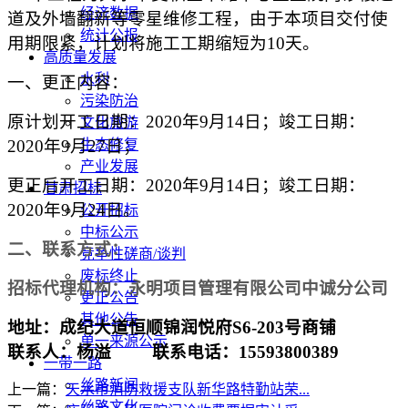
经济数据
道及外墙翻新等零星维修工程，由于本项目交付使
统计公报
用期限紧，计划将施工工期缩短为10天。
高质量发展
水利
一、更正内容：
污染防治
原计划开工日期：2020年9月14日；竣工日期：
文化旅游
2020年9月27日；
生态修复
产业发展
更正后开工日期：2020年9月14日；竣工日期：
甘肃招标
2020年9月24日。
公开招标
中标公示
二、联系方式：
竞争性磋商/谈判
废标终止
招标代理机构：永明项目管理有限公司中诚分公司
更正公告
其他公告
地址：成纪大道恒顺锦润悦府
S6-203号商铺
单一来源公示
联系人：杨溢
联系电话：
15593800389
一带一路
丝路新闻
上一篇：
天水市消防救援支队新华路特勤站荣...
丝路文化