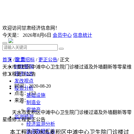
欢迎访问甘肃经济信息网！
今天是：
2026年8月6日
会员中心
信息统计
首 页
首页
/
甘肃招标
/
更正公告
/ 正文
时政要闻
天水市麦积区中滩中心卫生院门诊楼过道及外墙翻新等零星维
经济动态
修工程更正公告
发改视点
时间：2020-08-20
投资分析
点击：
153
基础设施
来源：
制造业
房地产
天水市麦积区中滩中心卫生院门诊楼过道及外墙翻新等零
监测预测
星维修工程更正公告
经济监测分析
监测数据汇总
本工程为天水市麦积区中滩中心卫生院门诊楼过