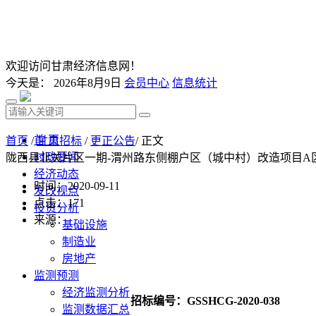
欢迎访问甘肃经济信息网！
今天是：
2026年8月9日
会员中心
信息统计
首 页
首页
/
甘肃招标
/
更正公告
/ 正文
时政要闻
陇西县北关片区一期-渭州路东侧棚户区（城中村）改造项目A
经济动态
时间：2020-09-11
发改视点
点击：
171
投资分析
来源：
基础设施
制造业
房地产
监测预测
经济监测分析
招标编号：
GSSHCG-2020-038
监测数据汇总