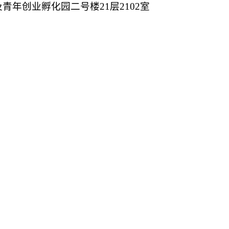
及青年创业孵化园二号楼
21层2102室