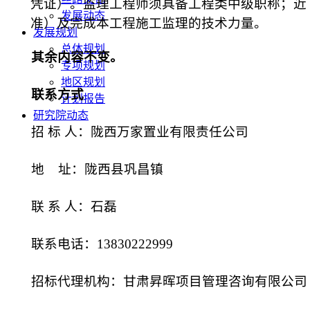
凭证）。监理工程师须具备
工程类
中级
职称；近
发展动态
准）及完成本工程施工监理的技术力量。
发展规划
总体规划
其余内容不变。
专项规划
地区规划
联系方式
计划报告
研究院动态
招
标
人：陇西万家置业有限责任公司
地
址：
陇西县巩昌镇
联
系
人：石磊
联系电话：
13830222999
招标代理机构：
甘肃昇晖项目管理咨询有限公司