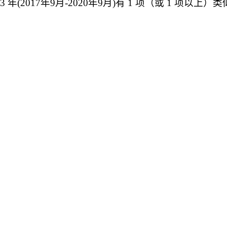
3
年
(201
7
年
9
月
-20
20
年
9
月
)有
1
项（或
1
项以上）类