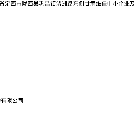
省定西市陇西县巩昌镇渭洲路东侧甘肃维佳中小企业
询有限公司