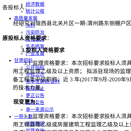
经济数据
各投标人：
统计公报
高质量发展
经研究对陇西县北关片区一期
-渭州路东侧棚户
水利
污染防治
原投标人资格要求
：
文化旅游
生态修复
3.
投标人资格要求
产业发展
甘肃招标
3.1 监理
资格要求：
本次招标要求投标人须
公开招标
用工程
监理
乙
级及以上资质；
拟派驻现场的监理
中标公示
备
工程类
中级
职称；近
3
年
(201
7
年
9
月
-20
20
年
9
竞争性磋商/谈判
的技术力量。
废标终止
更正公告
现变更为：
其他公告
单一来源公示
3.1 监理
资格要求：
本次招标要求投标人须
一带一路
丝路新闻
用工程
监理
乙
级
或房屋建筑工程监理乙级
及以上
丝路文化