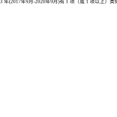
3
年
(201
7
年
9
月
-20
20
年
9
月
)有
1
项（或
1
项以上）类