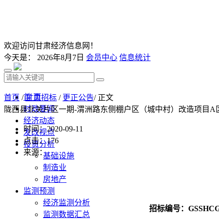
欢迎访问甘肃经济信息网！
今天是：
2026年8月7日
会员中心
信息统计
首 页
首页
/
甘肃招标
/
更正公告
/ 正文
时政要闻
陇西县北关片区一期-渭洲路东侧棚户区（城中村）改造项目A区
经济动态
时间：2020-09-11
发改视点
点击：
176
投资分析
来源：
基础设施
制造业
房地产
监测预测
经济监测分析
招标编号：
GSSHCG-
监测数据汇总