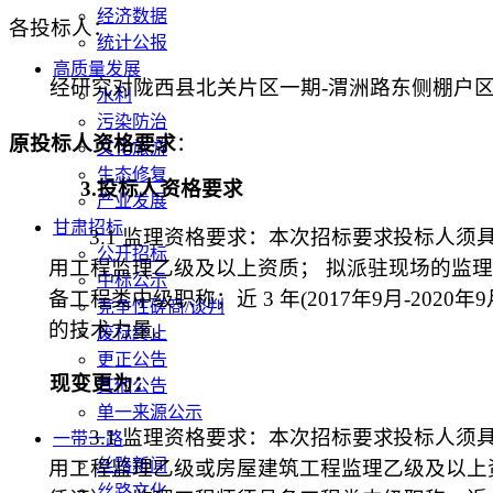
经济数据
各投标人：
统计公报
高质量发展
经研究对陇西县北关片区一期
-渭洲路东侧棚户
水利
污染防治
原投标人资格要求
：
文化旅游
生态修复
3.
投标人资格要求
产业发展
甘肃招标
3.1 监理
资格要求：
本次招标要求投标人须
公开招标
用工程
监理
乙
级及以上资质；
拟派驻现场的监理
中标公示
备
工程类
中级
职称；近
3
年
(201
7
年
9
月
-20
20
年
9
竞争性磋商/谈判
的技术力量。
废标终止
更正公告
现变更为：
其他公告
单一来源公示
3.1 监理
资格要求：
本次招标要求投标人须
一带一路
丝路新闻
用工程
监理
乙
级
或房屋建筑工程监理乙级
及以上
丝路文化