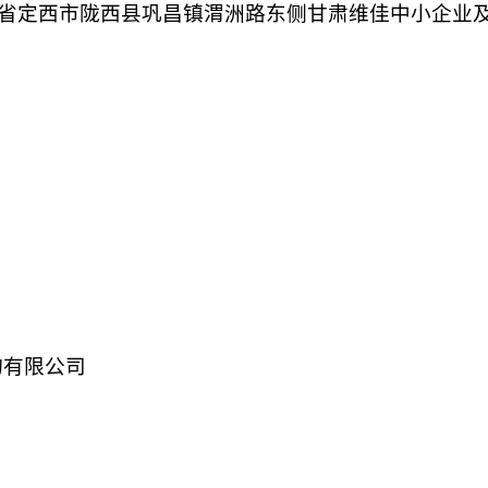
省定西市陇西县巩昌镇渭洲路东侧甘肃维佳中小企业
询有限公司