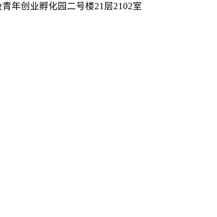
及青年创业孵化园二号楼
21层2102室