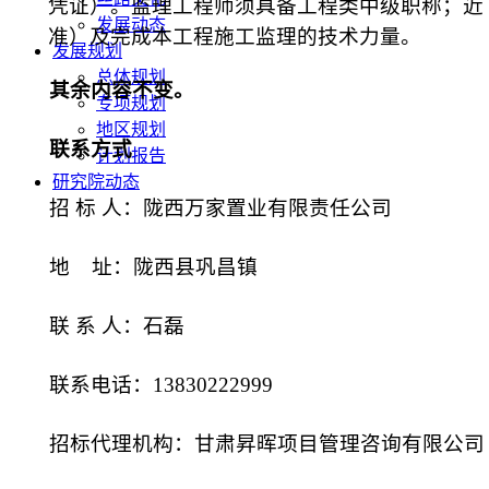
凭证）。监理工程师须具备
工程类
中级
职称；近
发展动态
准）及完成本工程施工监理的技术力量。
发展规划
总体规划
其余内容不变。
专项规划
地区规划
联系方式
计划报告
研究院动态
招
标
人：陇西万家置业有限责任公司
地
址：
陇西县巩昌镇
联
系
人：石磊
联系电话：
13830222999
招标代理机构：
甘肃昇晖项目管理咨询有限公司