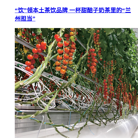
“饮”领本土茶饮品牌 一杯甜醅子奶茶里的“兰
州担当”