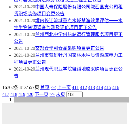
2021-10-20
中国人寿保险股份有限公司陇西县支公司租
赁职场装修项目变更公告
2021-10-20
境内长江流域重点水域禁渔效果评估━━水
生生物资源调查监测及评价项目更正公告
2021-10-20
兰州西北中学供热站运行管理服务项目更正
公告
2021-10-20
某部食堂副食品采购项目更正公告
2021-10-20
兰州市紫斑牡丹国家林木种质资源库电力工
程项目更正公告
2021-10-20
兰州现代职业学院舞蹈地胶采购项目更正公
告
16702条 413/557页
首页
<<
上一页
411
412
413
414
415
416
417
418
419
420
下一页
>>
末页