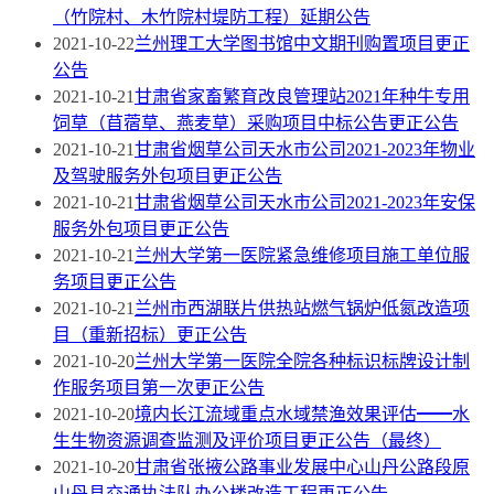
（竹院村、木竹院村堤防工程）延期公告
2021-10-22
兰州理工大学图书馆中文期刊购置项目更正
公告
2021-10-21
甘肃省家畜繁育改良管理站2021年种牛专用
饲草（苜蓿草、燕麦草）采购项目中标公告更正公告
2021-10-21
甘肃省烟草公司天水市公司2021-2023年物业
及驾驶服务外包项目更正公告
2021-10-21
甘肃省烟草公司天水市公司2021-2023年安保
服务外包项目更正公告
2021-10-21
兰州大学第一医院紧急维修项目施工单位服
务项目更正公告
2021-10-21
兰州市西湖联片供热站燃气锅炉低氮改造项
目（重新招标）更正公告
2021-10-20
兰州大学第一医院全院各种标识标牌设计制
作服务项目第一次更正公告
2021-10-20
境内长江流域重点水域禁渔效果评估━━水
生生物资源调查监测及评价项目更正公告（最终）
2021-10-20
甘肃省张掖公路事业发展中心山丹公路段原
山丹县交通执法队办公楼改造工程更正公告