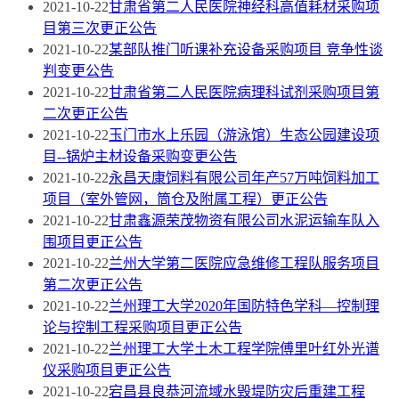
2021-10-22
甘肃省第二人民医院神经科高值耗材采购项
目第三次更正公告
2021-10-22
某部队推门听课补充设备采购项目 竞争性谈
判变更公告
2021-10-22
甘肃省第二人民医院病理科试剂采购项目第
二次更正公告
2021-10-22
玉门市水上乐园（游泳馆）生态公园建设项
目--锅炉主材设备采购变更公告
2021-10-22
永昌天康饲料有限公司年产57万吨饲料加工
项目（室外管网，筒仓及附属工程）更正公告
2021-10-22
甘肃鑫源荣茂物资有限公司水泥运输车队入
围项目更正公告
2021-10-22
兰州大学第二医院应急维修工程队服务项目
第二次更正公告
2021-10-22
兰州理工大学2020年国防特色学科—控制理
论与控制工程采购项目更正公告
2021-10-22
兰州理工大学土木工程学院傅里叶红外光谱
仪采购项目更正公告
2021-10-22
宕昌县良恭河流域水毁堤防灾后重建工程