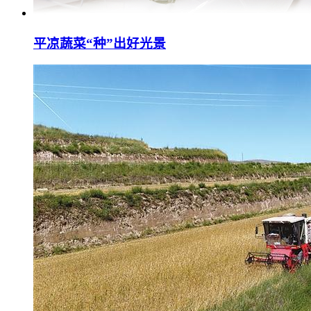
平凉蔬菜“种”出好光景