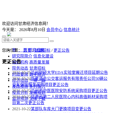
欢迎访问甘肃经济信息网！
今天是：
2026年8月10日
会员中心
信息统计
首 页
研究成果
您的位置：
首页
/
甘肃招标
/
更正公告
研究院简介
信息化建设
更正公告
组织机构
高质量发展
院务动态
甘肃招标
2021-10-25
兰州财经大学EDA实验室搬迁项目延期公告
时政要闻
数字经济
2021-10-24
临夏道合公交客运服务有限责任公司50辆公
经济动态
一带一路
交车保险服务采购项目更正公告
发改视点
乡村振兴
2021-10-22
兰州市中医医院安防系统采购项目更正公告
投资分析
发展规划
2021-10-22
甘肃省第二人民医院心内科高值耗材采购项
监测预测
文库下载
目第二次更正公告
2021-10-22
某部队车库大门更换项目变更公告