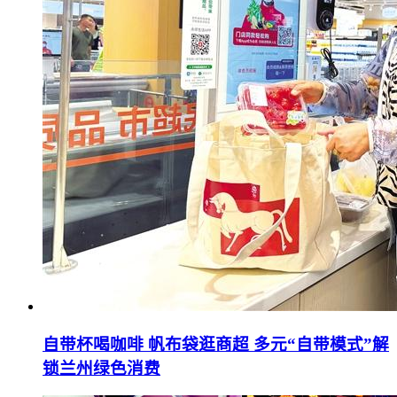
自带杯喝咖啡 帆布袋逛商超 多元“自带模式”解
锁兰州绿色消费