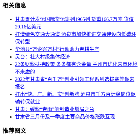
相关信息
甘肃累计发运国际货运班列1965列 货重166.7万吨 货值
29.16亿美元
打造绿色交通大通道 酒泉市加快推进交通建设向低碳环
保转型
华池县“万企兴万村”行动助力春耕生产
灵台：壮大村级集体经济
22条财税扶持政策 条条都有含金量 兰州市优化营商环境
不来虚的
2022年甘肃省“百千万”创业引领工程系列选拔赛等你来
报名
打出“快、广、新、实”创新牌 酒泉市千方百计稳岗位促
输转保就业
甘肃：缓税“春雨”解制造业燃眉之急
甘肃省三月份及一季度主要商品价格涨跌互现
推荐图文