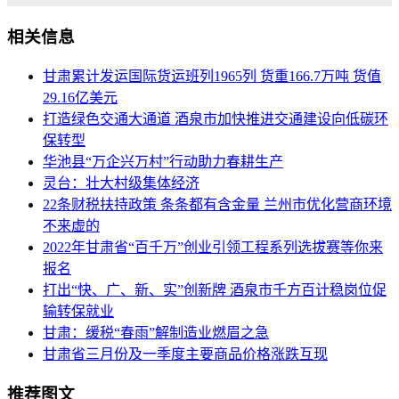
相关信息
甘肃累计发运国际货运班列1965列 货重166.7万吨 货值
29.16亿美元
打造绿色交通大通道 酒泉市加快推进交通建设向低碳环
保转型
华池县“万企兴万村”行动助力春耕生产
灵台：壮大村级集体经济
22条财税扶持政策 条条都有含金量 兰州市优化营商环境
不来虚的
2022年甘肃省“百千万”创业引领工程系列选拔赛等你来
报名
打出“快、广、新、实”创新牌 酒泉市千方百计稳岗位促
输转保就业
甘肃：缓税“春雨”解制造业燃眉之急
甘肃省三月份及一季度主要商品价格涨跌互现
推荐图文