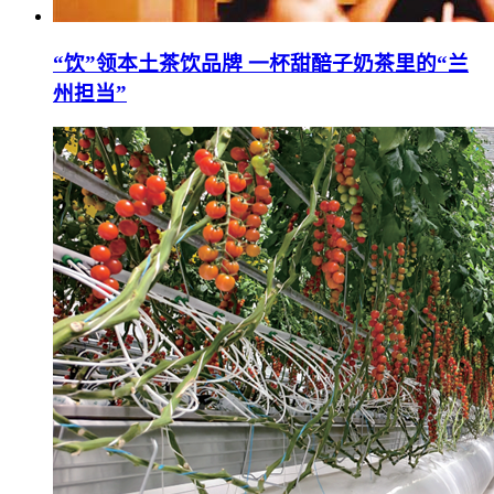
“饮”领本土茶饮品牌 一杯甜醅子奶茶里的“兰
州担当”