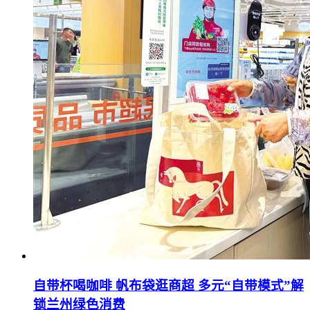
自带杯喝咖啡 帆布袋逛商超 多元“自带模式”解
锁兰州绿色消费