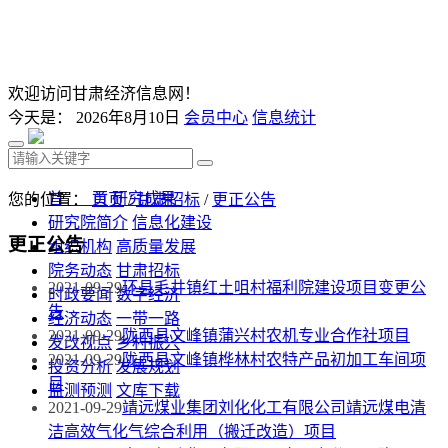
欢迎访问甘肃经济信息网！
今天是：
2026年8月10日
会员中心
信息统计
首 页
研究成果
您的位置：
首页
/
甘肃招标
/
更正公告
研究院简介
信息化建设
更正公告
组织机构
高质量发展
院务动态
甘肃招标
2021-09-29
环县毛井镇红土咀村福利院建设项目变更公
时政要闻
数字经济
告
经济动态
一带一路
2021-09-29
陇西县文峰镇蒲兴村农机专业合作社项目
发改视点
乡村振兴
2021-09-29
陇西县文峰镇桦林村农特产品初加工车间项
投资分析
发展规划
目
监测预测
文库下载
2021-09-29
靖远煤业集团刘化化工有限公司靖远煤电清
洁高效气化气综合利用（搬迁改造）项目