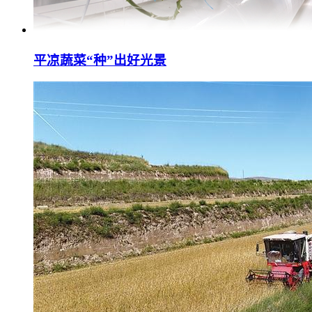
平凉蔬菜“种”出好光景