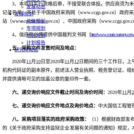
3、本项目实行资格后审，不接受联合体投
。
供应商须为未
发展动态
记录名单；不处于中国政府采购网（www.ccgp.gov.c
发展规划
站（www.creditchina.gov.cn）、中国政府采购（www
总体规划
专项规划
4、
供应商必须提供中国裁判文书
网
（
http://www.court.court.gov.cn/
地区规划
计划报告
五
、采购文件发售时间及地点：
研究院动态
20
20
年
11
月
10
日至
20
20
年
11
月
12
日期间的
三
个工作日
，
上
机构代码证的副本原件，前述法人营业执照、税务登记证、组
并提供清晰可见的加盖公章的复印件一套。
六
、递交询价响应文件截止时间及询价时间：
20
20
年
11
月
七
、递交询价响应文件地点及询价地点：
中大国信工程管
八
、采购项目落实的政府采购政策：
（
1
）根据财政部发
的《关于政府采购支持监狱企业发展有关问题的通知》规定，