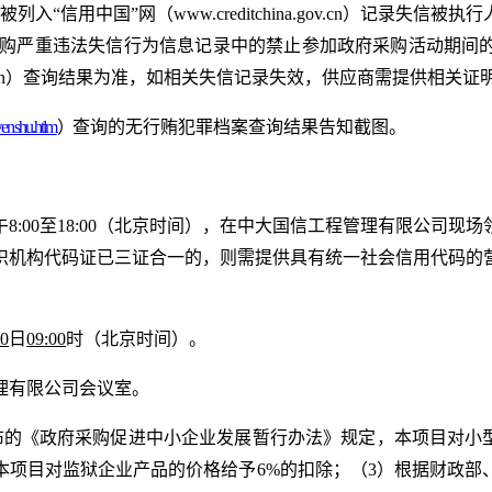
被列入
“信用中国”
网
（
www.creditchina.gov.cn）
n）政府采购严重违法失信行为信息记录中的禁止参加政府采购活动
.ccgp.gov.cn）查询结果为准，如相关失信记录失效，供应商需提供相关
wenshu.htlm
）
查询的无行贿犯罪档案查询结果告知截图。
午
8
:
0
0至1
8
:
0
0（北京时间），
在
中大国信工程管理有限公司
现场
织机构代码证已三证合一的，则需提供具有统一社会信用代码的
20
日
09
:00
时
（北京时间）。
理有限公司会议室
。
布的《政府采购促进中小企业发展暂行办法》规定，本项目对小
本项目对监狱企业产品的价格给予6%的扣除
；
（
3）根据财政部