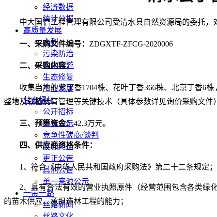
经济数据
统计公报
中大国信工程管理有限公司
受
清水县自然资源局
的委托，
高质量发展
水利
一、
采购文件编号
：
ZDGXTF-ZFCG-202000
6
污染防治
文化旅游
二、
采购内容
：
生态修复
收集当地的紫丁香
1704株、花叶丁香366株、北京丁香6株
产业发展
甘肃招标
整地及栽植抚育管理等关键技术（具体参数详见
询价采购文件
公开招标
三、
预算资金
：
42.3
万元。
中标公示
竞争性磋商/谈判
四
、
供应商资格条件
：
废标终止
更正公告
1、符合《中华人民共和国政府采购法》第二十二条规定；
其他公告
单一来源公示
2、具有合法有效的营业执照原件（经营范围包含各类绿
一带一路
的苗木供应、承担造林工程的能力；
丝路新闻
丝路文化