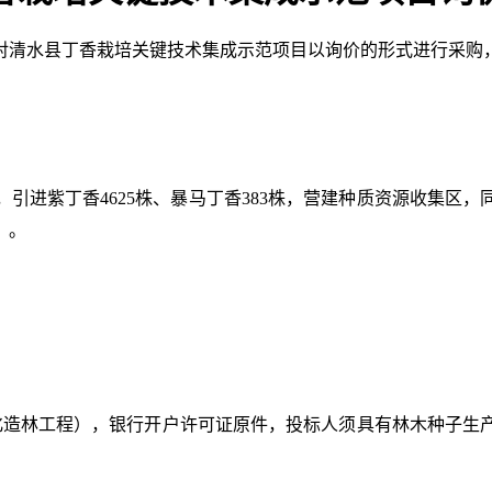
对
清水县丁香栽培关键技术集成示范项目
以询价
的
形式进行采购
，
引进紫丁香
4625株、暴马丁香383株，营建种质资源收集
）。
化造林工程），银行开户许可证原件，投标人须具有林木种子生