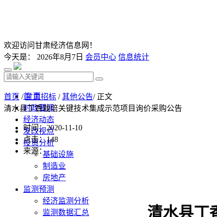
欢迎访问甘肃经济信息网！
今天是：
2026年8月7日
会员中心
信息统计
首 页
首页
/
甘肃招标
/
其他公告
/ 正文
时政要闻
清水县丁香栽培关键技术集成示范项目询价采购公告
经济动态
时间：2020-11-10
发改视点
点击：
148
投资分析
来源：
基础设施
制造业
房地产
监测预测
经济监测分析
清水县丁
监测数据汇总