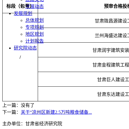
标段（包号）
预审合格投
发展动态
发展规划
总体规划
甘肃陇昌源建设
专项规划
地区规划
兰州海盛达建设
计划报告
研究院动态
甘肃润宇建筑安
/
甘肃金程建筑工
甘肃巨人建设
甘肃东达建设
上一篇：没有了
下一篇：
关于“凉州区新建2.5万吨粮食储备...
主办单位：甘肃省经济研究院