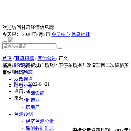
欢迎访问甘肃经济信息网！
今天是：
2026年8月8日
会员中心
信息统计
首 页
首页
/
甘肃招标
/
其他公告
/ 正文
时政要闻
临夏市义乌商贸城广场及地下停车场提升改造项目二次资格预
经济动态
审结果公示
发改视点
时间：2022-04-21
投资分析
点击：
0
基础设施
来源：
制造业
房地产
监测预测
经济监测分析
监测数据汇总
中标公示发布日期：2022年4