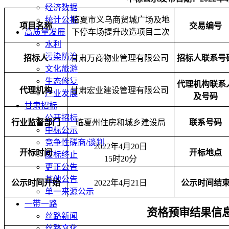
经济数据
统计公报
临夏市义乌商贸城广场及地
项目名称
交易编号
高质量发展
下停车场提升改造项目二次
水利
污染防治
招标人
甘肃万商物业管理有限公司
招标人联系号
文化旅游
生态修复
代理机构联系
代理机构
甘肃宏业建设管理有限公司
产业发展
及号码
甘肃招标
公开招标
行业监督部门
临夏州住房和城乡建设局
联系号码
中标公示
竞争性磋商/谈判
2022年4月20日
开标时间
开标地点
废标终止
15时20分
更正公告
其他公告
公示时间开始
2022年4月21日
公示时间结
单一来源公示
一带一路
资格预审结果信
丝路新闻
丝路文化