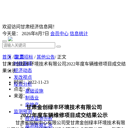
欢迎访问甘肃经济信息网！
今天是：
2026年8月7日
会员中心
信息统计
首 页
首页
/
甘肃招标
/
其他公告
/ 正文
时政要闻
甘肃金创绿丰环境技术有限公司2022年度车辆维修项目成交结
经济动态
果公示
发改视点
时间：2022-11-23
投资分析
点击：
0
基础设施
来源：
制造业
房地产
甘肃金创绿丰环境技术有限公司
监测预测
2022
年度车辆维修项目成交结果公示
经济监测分析
甘肃省招标中心有限公司受甘肃金创绿丰环境技术有限
监测数据汇总