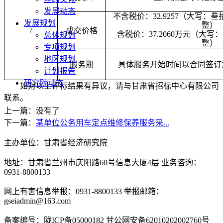
发展动态
不含税价：
32.9257
（大写：
叁
发展规划
整
）
/
成交价格
含税价：
37.2060
万元（大写：
总体规划
整
）
专项规划
地区规划
服务期
具体服务开始时间以合同签订
计划报告
研究院动态
如
对
以上
评标结
果有
异议
，
请与
甘肃省招标中心有限公司
联
系。
上一篇：没有了
下一篇：
某单位公务用车定点维修保养服务采...
主办单位：甘肃省经济研究院
地址：甘肃省兰州市庆阳路60号信息大厦4层 业务咨询：
0931-8800133
网上有害信息举报：0931-8800133 举报邮箱：
gseiadmin@163.com
备案编号：陇ICP备05000182 甘公网安备62010202002760号