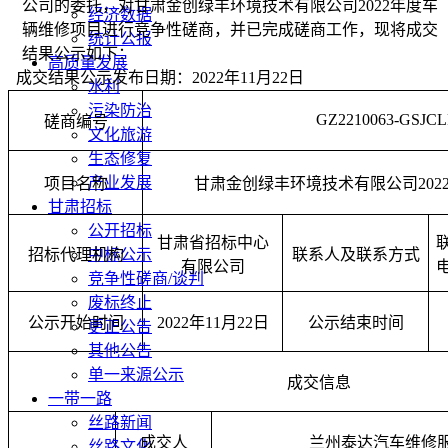
公司的委托，对甘肃金创绿丰环境技术有限公司
2022
年度车
经济数据
辆维修项目
进行竞争性磋商，并已完成磋商工作，现将成交
统计公报
结果公示如下：
高质量发展
成交结果公示发布日期：
2022
年
11
月
22
日
水利
污染防治
GZ2210063-GSJCL
磋商编号
文化旅游
生态修复
产业发展
项目名称
甘肃金创绿丰环境技术有限公司
202
甘肃招标
公开招标
甘肃省招标中心
招标代理机构
中标公示
联系人及联系方式
有限公司
竞争性磋商/谈判
废标终止
公示开始时间
2022
年
11
月
22
日
公示结束时间
更正公告
其他公告
单一来源公示
成交信息
一带一路
丝路新闻
成交人
兰州泰达汽车维修
丝路文化