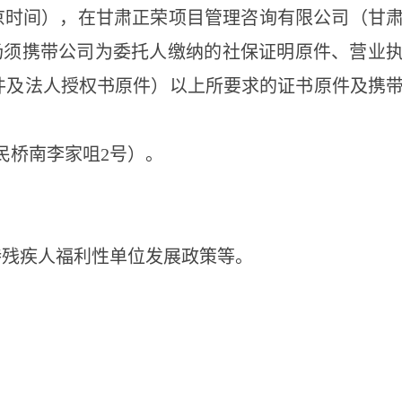
京时间），在甘肃正
荣
项目管理
咨询
有限公司（甘
场须携带公司为委托人缴纳的社保证明原件、营业
件及法人授权书原件）以上所要求的证书原件及携
民桥南李家咀
2号）。
持残疾人福利性单位发展政策等。