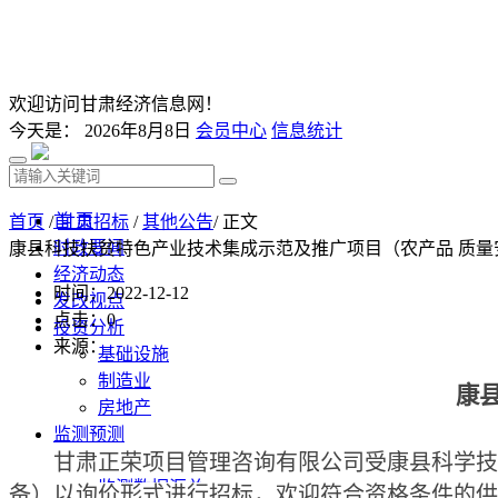
欢迎访问甘肃经济信息网！
今天是：
2026年8月8日
会员中心
信息统计
首 页
首页
/
甘肃招标
/
其他公告
/ 正文
时政要闻
康县科技扶贫特色产业技术集成示范及推广项目（农产品 质
经济动态
时间：2022-12-12
发改视点
点击：
0
投资分析
来源：
基础设施
制造业
康
房地产
监测预测
甘肃正荣项目管理咨询有限公司受康县科学技
经济监测分析
监测数据汇总
备）以询价形式进行招标，欢迎符合资格条件的供