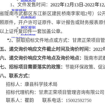
1、文件发售时间：
2022年1
2
月
13
日
-2022年1
2
发展动态
发展规划
省陇南市武都区东江新区建民桥南李家咀
2号）公
总体规划
照原件，开户许可证原件、
审计报告或
财务报表原
专项规划
地区规划
以上证件复印件一套加盖公章。
计划报告
研究院动态
2、获取招标文件地点或方式：甘肃正
荣
项目管
五、递交
询价
响应文件截止时间及
询价
时间：
2022
六、递交
询价
响应文件地点及
询价
地点：
陇南市武
七、招标项目需要落实的政策：
节能环保政策、促
八、联系方式：
招标人：康县科学技术局
招标代理机构：甘肃正荣项目管理咨询有限公司
联系人：瞿韵
联系电话：15002592750