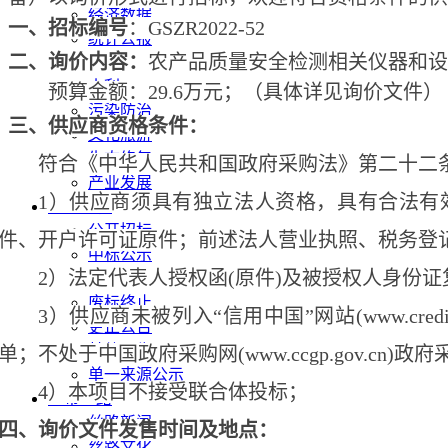
经济数据
一、招标编号
：
GSZR2022-52
统计公报
二、询价内容：
农产品质量安全检测相关仪器和
高质量发展
水利
预算金额：
29.6万元；（具体详见询价文件）
污染防治
三、供应商资格条件：
文化旅游
生态修复
符合《中华人民共和国政府采购法》第二十二
产业发展
1）供应商须具有独立法人资格，具有合法有
甘肃招标
公开招标
件、开户许可证原件；前述法人营业执照、税务登
中标公示
2）法定代表人授权函(原件)及被授权人身份证
竞争性磋商/谈判
废标终止
3）供应商未被列入“信用中国”网站(www.cr
更正公告
其他公告
单；不处于中国政府采购网(www.ccgp.gov
单一来源公示
4）本项目不接受联合体投标；
一带一路
丝路新闻
四、
询价
文件发售时间及地点：
丝路文化