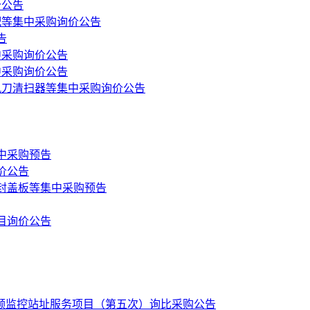
价公告
配等集中采购询价公告
告
中采购询价公告
中采购询价公告
风刀清扫器等集中采购询价公告
中采购预告
价公告
封盖板等集中采购预告
目询价公告
”视频监控站址服务项目（第五次）询比采购公告