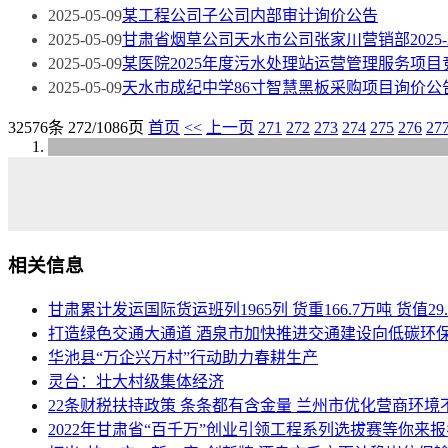
2025-05-09
某工程公司子公司内部审计询价公告
2025-05-09
甘肃省烟草公司天水市公司张家川营销部2025
2025-05-09
某医院2025年度污水处理站运营管理服务项目
2025-05-09
天水市成纪中学86寸智慧黑板采购项目询价公
32576条 272/1086页
首页
<<
上一页
271
272
273
274
275
276
27
相关信息
甘肃累计发运国际货运班列1965列 货重166.7万吨 货值29
打造绿色交通大通道 酒泉市加快推进交通建设向低碳环
华池县“万企兴万村”行动助力春耕生产
灵台：壮大村级集体经济
22条财税扶持政策 条条都有含金量 兰州市优化营商环境
2022年甘肃省“百千万”创业引领工程系列选拔赛等你来报