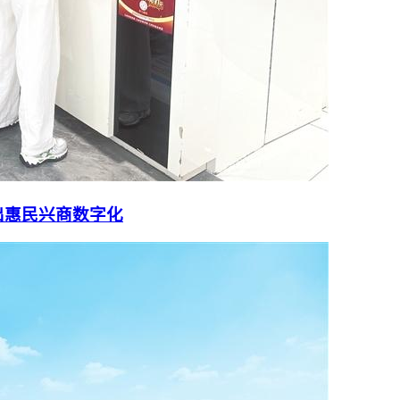
出惠民兴商数字化