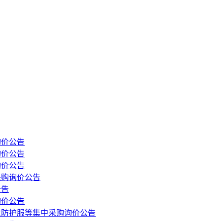
询价公告
询价公告
询价公告
采购询价公告
公告
询价公告
火防护服等集中采购询价公告