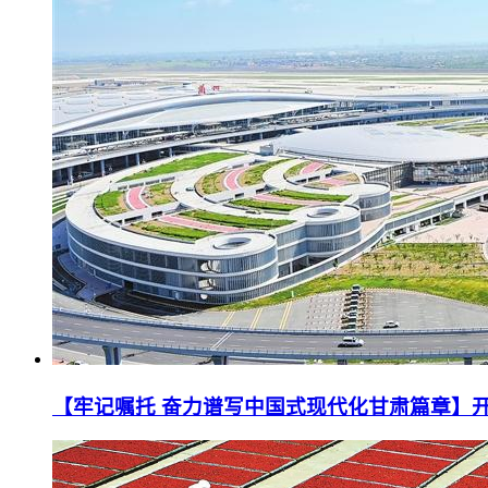
【牢记嘱托 奋力谱写中国式现代化甘肃篇章】开