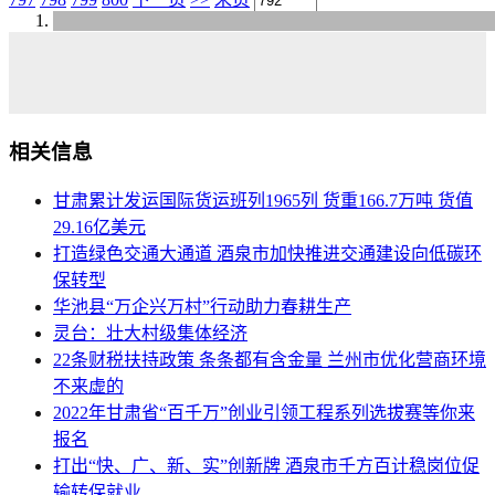
相关信息
甘肃累计发运国际货运班列1965列 货重166.7万吨 货值
29.16亿美元
打造绿色交通大通道 酒泉市加快推进交通建设向低碳环
保转型
华池县“万企兴万村”行动助力春耕生产
灵台：壮大村级集体经济
22条财税扶持政策 条条都有含金量 兰州市优化营商环境
不来虚的
2022年甘肃省“百千万”创业引领工程系列选拔赛等你来
报名
打出“快、广、新、实”创新牌 酒泉市千方百计稳岗位促
输转保就业