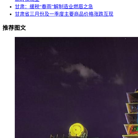
甘肃：缓税“春雨”解制造业燃眉之急
甘肃省三月份及一季度主要商品价格涨跌互现
推荐图文