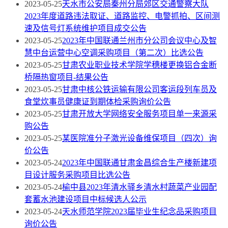
2023-05-25
天水市公安局秦州分局郊区交通警察大队
2023年度道路违法取证、道路监控、电警抓拍、区间测
速及信号灯系统维护项目成交公告
2023-05-25
2023年中国联通兰州市分公司会议中心及智
慧中台运营中心空调采购项目（第二次）比选公告
2023-05-25
甘肃农业职业技术学院学穗楼更换铝合金断
桥隔热窗项目-结果公告
2023-05-25
甘肃中核公铁运输有限公司客运段列车员及
食堂炊事员健康证到期体检采购询价公告
2023-05-25
甘肃开放大学网络安全服务项目单一来源采
购公告
2023-05-25
某医院准分子激光设备维保项目（四次）询
价公告
2023-05-24
2023年中国联通甘肃金昌综合生产楼新建项
目设计服务采购项目比选公告
2023-05-24
榆中县2023年清水驿乡清水村蔬菜产业园配
套蓄水池建设项目中标候选人公示
2023-05-24
天水师范学院2023届毕业生纪念品采购项目
询价公告