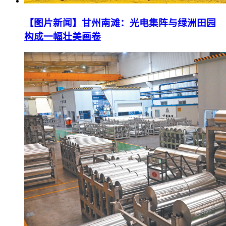
【图片新闻】甘州南滩：光电集阵与绿洲田园
构成一幅壮美画卷