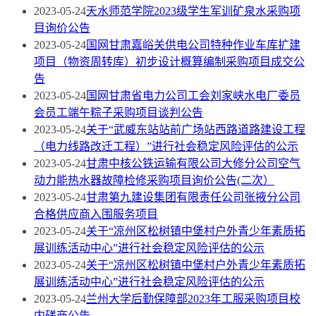
2023-05-24
天水师范学院2023级学生军训矿泉水采购项
目询价公告
2023-05-24
国网甘肃嘉峪关供电公司特种作业车库扩建
项目（物资周转库）初步设计概算编制采购项目成交公
告
2023-05-24
国网甘肃省电力公司工会刘家峡水电厂委员
会员工端午粽子采购项目谈判公告
2023-05-24
关于“武威东站站前广场站西路道路建设工程
（电力线路改迁工程）”进行社会稳定风险评估的公示
2023-05-24
甘肃中核公铁运输有限公司大修分公司空气
动力能热水器故障检修采购项目询价公告(二次）
2023-05-24
甘肃第九建设集团有限责任公司张掖分公司
合格供应商入围服务项目
2023-05-24
关于“凉州区松树镇中堡村户外青少年素质拓
展训练活动中心”进行社会稳定风险评估的公示
2023-05-24
关于“凉州区松树镇中堡村户外青少年素质拓
展训练活动中心”进行社会稳定风险评估的公示
2023-05-24
兰州大学后勤保障部2023年工服采购项目校
内磋商公告