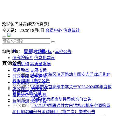
欢迎访问甘肃经济信息网！
今天是：
2026年8月6日
会员中心
信息统计
首 页
研究成果
您的位置：
首页
/
甘肃招标
/
其他公告
研究院简介
信息化建设
其他公告
组织机构
高质量发展
院务动态
甘肃招标
2023-05-25
天水市麦积区滨河路幼儿园安吉游戏玩具套
时政要闻
数字经济
装采购项目成交公告
经济动态
一带一路
2023-05-25
金昌市龙首高级中学关于2023-2024学年度教
发改视点
乡村振兴
辅征订采购项目
投资分析
发展规划
2023-05-25
某部3套房间恢复性整修询价公告
监测预测
文库下载
2023-05-25
2022年中国联通甘肃白银核心机房空调购置
项目加湿器部分采购项目（第二次）失败公告