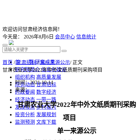
欢迎访问甘肃经济信息网！
今天是：
2026年8月6日
会员中心
信息统计
首 页
研究成果
首页
/
甘肃招标
/
单一来源公示
/ 正文
研究院简介
信息化建设
甘肃农业大学2022年中外文纸质期刊采购项目
组织机构
高质量发展
时间：2021-10-14
院务动态
甘肃招标
来源：
时政要闻
数字经济
经济动态
一带一路
甘肃农业大学
2022
年中外文纸质期刊采购
发改视点
乡村振兴
投资分析
发展规划
项目
监测预测
文库下载
单一来源公示