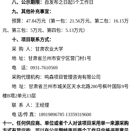
八、公示期限：
自发布之日起
5
个工作日
九、其他补充事宜：
预算：
47.84
万元（第一包：
21.56
万元、第二包：
16.15
万
元、第三包：
5
万元、第四包：
5.13
万元）
十、项目联系方式：
采
购
人：甘肃农业大学
地
址：甘肃省兰州市安宁区营门村
1
号
电
话：
0931-7610569
采购代理机构：鸣森项目管理咨询有限公司
地
址：甘肃省兰州市城关区天水北路
280
号枫叶国际
9
号
楼
B
塔
2
单元
13
层
联
系
人：王经理
电 话
/
传 真：
18919896785 13359319600
十一、任何供应商、单位或者个人对该项目采用单一来源采购
方式有异议的，可以在公示期结束后两个工作日内将书面意见