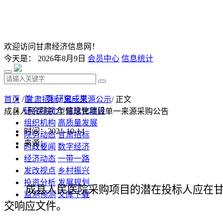
欢迎访问甘肃经济信息网！
今天是：
2026年8月9日
会员中心
信息统计
首 页
研究成果
首页
/
甘肃招标
/
单一来源公示
/ 正文
研究院简介
信息化建设
成县人民医院C型臂球管项目单一来源采购公告
组织机构
高质量发展
时间：2021-10-14
院务动态
甘肃招标
来源：
时政要闻
数字经济
经济动态
一带一路
发改视点
乡村振兴
投资分析
发展规划
成县人民医院
采购项目的潜在投标人应在
监测预测
文库下载
交响应文件。