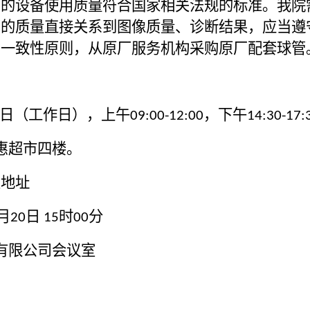
们的设备使用质量符合国家相关法规的标准。我院
管的质量直接关系到图像质量、诊断结果，应当遵
目一致性原则，从原厂服务机构
采
购原厂配套球管
日
（
工作日
）
，上午
，下午
09:00-12:00
14:30-17:
惠超市四楼
。
及地址
月
日
时
分
20
1
5
0
0
有限公司
会议室