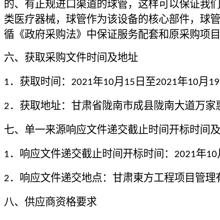
的、有正规进口渠道的球管，这样可以保证我
类医疗器械，球管作为该设备的核心部件，球
循《政府采购法》中保证服务配套和原采购项
六、获取采购文件时间及地址
．获取时间：
年
月
日至
年
月
1
2021
10
15
2021
10
19
．获取地址：
甘肃省陇南市成县陇南大道万家
2
七、单一来源响应文件递交截止时间开标时间
．响应文件递交截止时间开标时间：
年
1
2021
10
．响应文件递交地点：
甘肃東方工程项目管理
2
八、供应商资格要求