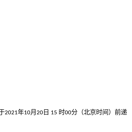
于
年
月
日
时
分（北京时间）
前递
2021
10
20
1
5
0
0