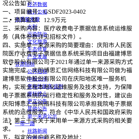
况公告如下：
经济数据
一、项目编号：GSDF2023-0402
统计公报
二、预算金额：12.9万元
高质量发展
水利
三、采购内容：医疗收费电子票据信息系统运维服
污染防治
务（具体参数详见招标文件）。
文化旅游
四、实施单一来源采购的简要理由：庆阳市人民医
生态修复
院医疗收费电子票据信息系统采购项目由福建博思
产业发展
软件股份有限公司于2021年通过单一来源采购方式
甘肃招标
实施完成。庆阳博思汇信网络科技有限公司做为福
公开招标
建博思软件股份有限公司在庆阳地区唯一服务机
中标公示
构，实现全程本地化运维服务及技术支持，为保障
竞争性磋商/谈判
废标终止
电子票据系统的运行稳定性和服务及时性，建议由
更正公告
庆阳博思汇信网络科技有限公司承担我院电子票据
其他公告
系统的运维服务。符合《中华人民共和国政府采购
单一来源公示
法》第三十条关于采用单一来源方式采购的相关要
一带一路
求。
丝路新闻
五、拟定的供应商名称及地址：
丝路文化