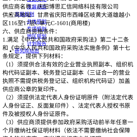
供应商名称：庆阳博思汇信网络科技有限公司
发展动态
供应商地址：甘肃省庆阳市西峰区岐黄大道雄越小
发展规划
总体规划
区116至17层C单元C-1601(商用楼)
专项规划
六、供应商资格条件：
地区规划
1.满足《中华人民共和国政府采购法》第二十二条
计划报告
和《中华人民共和国政府采购法实施条例》第十七
研究院动态
条规定，提供下列材料：
（1）须提供合法有效的企业营业执照副本、组织机
构代码证副本、税务登记证副本（三证合一的营业
执照不需提供税务登记证、组织机构代码证）加盖
供应商公章的复印件。
（2）须提供法定代表人身份证明原件（附法定代表
人身份证正、反面复印件）、法定代表人授权书原
件及被授权人身份证原件。
（3）供应商须提供参加政府采购活动前半年任意一
个月缴纳社保证明材料（依法不需要缴纳社会保障