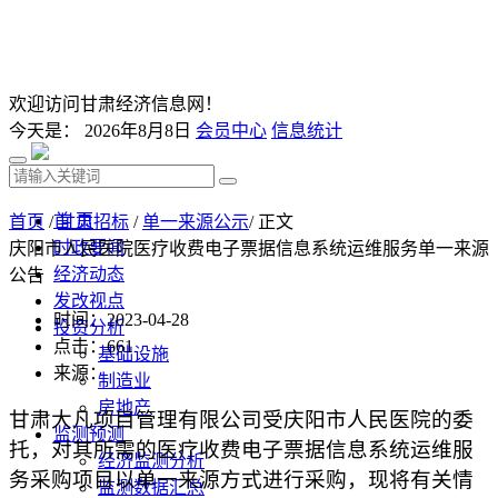
欢迎访问甘肃经济信息网！
今天是：
2026年8月8日
会员中心
信息统计
首 页
首页
/
甘肃招标
/
单一来源公示
/ 正文
时政要闻
庆阳市人民医院医疗收费电子票据信息系统运维服务单一来源
经济动态
公告
发改视点
时间：2023-04-28
投资分析
点击：
661
基础设施
来源：
制造业
房地产
甘肃大凡项目管理有限公司受庆阳市人民医院的委
监测预测
托，对其所需的医疗收费电子票据信息系统运维服
经济监测分析
务采购项目以单一来源方式进行采购，现将有关情
监测数据汇总