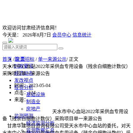
欢迎访问甘肃经济信息网！
今天是：
2026年8月7日
会员中心
信息统计
首 页
首页
/
甘肃招标
/
单一来源公示
/ 正文
时政要闻
天水市中心血站2022年采供血专用设备（残余白细胞计数仪）
经济动态
采购项目单一来源公告
发改视点
时间：2023-05-04
投资分析
点击：
524
基础设施
来源：
制造业
房地产
天水市中心血站2022年采供血专用设
监测预测
备（残余白细胞计数仪）采购项目单一来源公告
经济监测分析
甘肃华建项目咨询有限公司受天水市中心血站的委托，对天
监测数据汇总
水市中心血站2022年采供血专用设备（残余白细胞计数仪）采