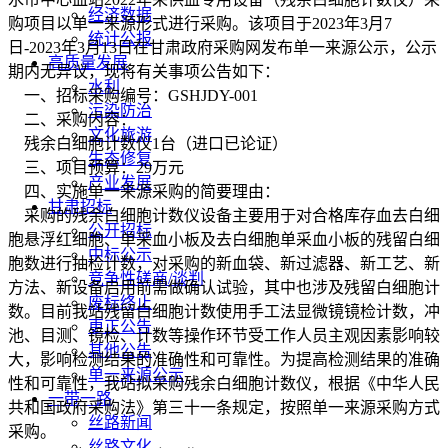
经济数据
购项目以单一来源形式进行采购。该项目于2023年3月7
统计公报
日-2023年3月13日在甘肃政府采购网发布单一来源公示，公示
高质量发展
期内无异议，现将有关事项公告如下：
水利
一、招标采购编号：GSHJDY-001
污染防治
二、采购内容：
文化旅游
残余白细胞计数仪1台（进口已论证）
生态修复
三、项目预算：29万元
产业发展
四、实施单一来源采购的简要理由：
甘肃招标
采购的残余白细胞计数仪设备主要用于对合格库存血去白细
公开招标
胞悬浮红细胞、单采血小板及去白细胞单采血小板的残留白细
中标公示
胞数进行抽检计数，对采购的新血袋、新过滤器、新工艺、新
竞争性磋商/谈判
方法、新设备启用前需做确认试验，其中也涉及残留白细胞计
废标终止
数。目前我站残留白细胞计数使用手工法显微镜镜检计数，冲
更正公告
池、目测、镜检、计数等操作环节受工作人员主观因素影响较
其他公告
大，影响检测结果的准确性和可靠性。为提高检测结果的准确
单一来源公示
性和可靠性，我站拟采购残余白细胞计数仪，根据《中华人民
一带一路
共和国政府采购法》第三十一条规定，按照单一来源采购方式
丝路新闻
采购。
丝路文化