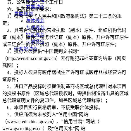
五、公告期限：三个工作日
发展动态
六、供应商资格要求：
发展规划
1、符合《中华人民共和国政府采购法》第二十二条的规
总体规划
定；
专项规划
2、具有合法有效的营业执照（副本）原件、组织机构代码
地区规划
证（副本）原件、税务登记证（副本）原件、开户许可证原件
计划报告
或三证合一的营业执照（副本）原件、开户许可证原件；
研究院动态
3、投标人须提供“中国裁判文书网”
（http://wenshu.court.gov.cn）无行贿犯罪档案查询结果（网页
截图）；
4、投标人须具有医疗器械生产许可证或医疗器械经营许可
证原件；
5、进口产品投标时须提供制造商或区域总代理针对本项目
的授权书原件（区域总代理授权时，需提供制造商出具的区域
总代理证明文件的复印件，加盖区域总代理鲜章）；
6、本项目实行资格后审，不接受联合体投标。
7、供应商须为未被列入“信用中国”网站
（www.creditchina.gov.cn）、“信用甘肃” 网站（
www.gscredit.gov.cn ）及“信用天水”网 站