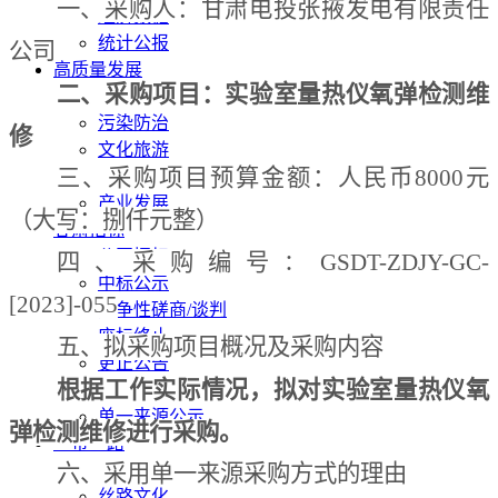
一、采购人：
甘肃电投张掖发电有限责任
经济数据
统计公报
公司
高质量发展
二、采购项目
：
实验室量热仪氧弹检测维
水利
污染防治
修
文化旅游
三、采购项目预算金额：
人民币
8000
元
生态修复
产业发展
（大写：捌
仟
元整）
甘肃招标
公开招标
四、采购编号
GSDT-ZDJY-GC-
：
中标公示
[2023]-055
竞争性磋商/谈判
废标终止
五、拟采购项目概况及采购内容
更正公告
根据工作实际情况，拟对实验室量热仪氧
其他公告
单一来源公示
弹检测维修进行采购。
一带一路
六、采用单一来源采购方式的理由
丝路新闻
丝路文化