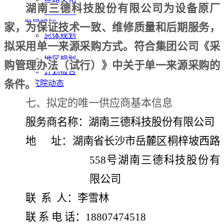
湖南三德科技股份有限公司为设备原厂
发展动态
发展规划
家，
为保证技术一致、维修质量和后期服务
，
总体规划
拟采用单一来源采购方式。符合集团公司《采
专项规划
地区规划
购管理办法（试行）》中关于单一来源采购的
计划报告
条件。
研究院动态
七、拟定的唯一供应商基本信息
服务商名称：湖南三德科技股份有限公司
地
址：
湖南省长沙市岳麓区桐梓坡西路
558号湖南三德科技股份有
限公司
联
系
人：李雪林
联
系
电
话：
18807474518