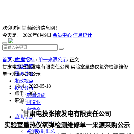
欢迎访问甘肃经济信息网！
今天是：
2026年8月9日
会员中心
信息统计
首 页
首页
/
甘肃招标
/
单一来源公示
/ 正文
时政要闻
甘肃电投张掖发电有限责任公司 实验室量热仪氧弹检测维修
经济动态
单一来源采购公示
发改视点
时间：2023-05-18
投资分析
点击：
383
基础设施
来源：
制造业
房地产
甘肃电投张掖发电有限责任公司
监测预测
经济监测分析
实验室量热仪氧弹检测维修
单一来源采购
公示
监测数据汇总