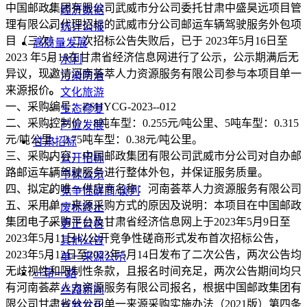
中国邮政集团有限公司武威市分公司委托甘肃中盛昊远项目管
经济数据
理有限公司代理招标的武威市分公司邮运车辆驾驶服务外包项
统计公报
目（三次），二次招标公告失败后，已于 2023年5月16日至
高质量发展
2023 年5月18在甘肃省经济信息网进行了公示，公示期满后无
水利
异议，现邀请河南荟萃人力资源服务有限公司参与本项目单一
污染防治
来源报价。
文化旅游
一、采购编号：ZSHYCG-2023--012
生态修复
二、采购控制价：8吨车型：0.255元/吨公里、5吨车型：0.315
产业发展
元/吨公里、2.75吨车型：0.38元/吨公里。
甘肃招标
三、采购内容：中国邮政集团有限公司武威市分公司对自办邮
公开招标
路邮运车辆驾驶服务进行整体外包，并保证服务质量。
中标公示
四、拟定的唯一供应商名称：河南荟萃人力资源服务有限公司
竞争性磋商/谈判
五、采用单一来源采购方式的原因及说明：本项目在中国邮政
废标终止
集团电子采购平台及甘肃省经济信息网上于2023年5月9日至
更正公告
2023年5月11日以公开竞争性磋商形式发布首次招标公告，
其他公告
2023年5月12日至2023年5月14日发布了二次公告，两次公告均
单一来源公示
无歧视性和限制性条款，且报名时间充足，两次公告期间均只
一带一路
有河南荟萃人力资源服务有限公司报名，根据中国邮政集团有
丝路新闻
限公司甘肃省分公司单一来源采购实施办法（2021版）第四条
丝路文化