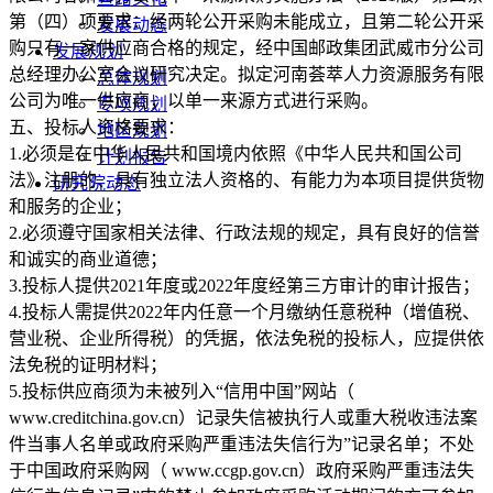
第（四）项要求：经两轮公开采购未能成立，且第二轮公开采
发展动态
购只有一家供应商合格的规定，经中国邮政集团武威市分公司
发展规划
总经理办公室会议研究决定。拟定河南荟萃人力资源服务有限
总体规划
公司为唯一供应商，以单一来源方式进行采购。
专项规划
五、投标人资格要求：
地区规划
1.必须是在中华人民共和国境内依照《中华人民共和国公司
计划报告
法》注册的、具有独立法人资格的、有能力为本项目提供货物
研究院动态
和服务的企业；
2.必须遵守国家相关法律、行政法规的规定，具有良好的信誉
和诚实的商业道德；
3.投标人提供2021年度或2022年度经第三方审计的审计报告；
4.投标人需提供2022年内任意一个月缴纳任意税种（增值税、
营业税、企业所得税）的凭据，依法免税的投标人，应提供依
法免税的证明材料；
5.投标供应商须为未被列入“信用中国”网站（
www.creditchina.gov.cn）记录失信被执行人或重大税收违法案
件当事人名单或政府采购严重违法失信行为”记录名单；不处
于中国政府采购网（ www.ccgp.gov.cn）政府采购严重违法失