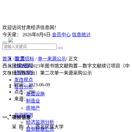
欢迎访问甘肃经济信息网！
今天是：
2026年8月6日
会员中心
信息统计
首 页
首页
/
甘肃招标
/
单一来源公示
/ 正文
时政要闻
西北民族大学2023年图书馆文献购置—数字文献续订项目（中
经济动态
文在线书香平台）第二次单一来源采购公示
发改视点
时间：2023-06-09
投资分析
点击：
290
基础设施
来源：
制造业
房地产
监测预测
一、项目信息
经济监测分析
采
购
人：西北民族大学
监测数据汇总