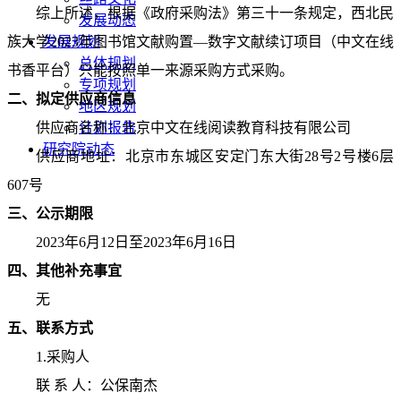
综上所述，根据《政府采购法》第三十一条规定，西北民
发展动态
族大学
发展规划
2023年图书馆文献购置—数字文献续订项目（中文在线
总体规划
书香平台）只能按照单一来源采购方式采购。
专项规划
二、拟定供应商信息
地区规划
供应商名称：北京中文在线
计划报告
阅读
教育科技有限公司
研究院动态
供应商地址：北京市东城区安定门东大街
28号
2号楼
6层
607号
三、
公示期限
2023年
6
月
12
日至
2023年
6
月
16
日
四、
其他补充事宜
无
五、联系方式
1
.
采购人
联
系
人：公保南杰