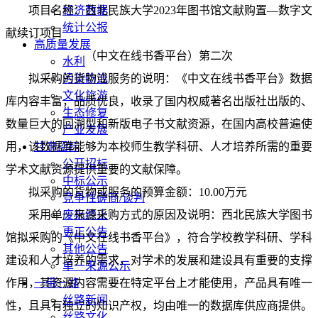
项目名称：
经济数据
西北民族大学
2023年图书馆文献购置—数字文
统计公报
献续订项目
高质量发展
（中文在线书香平台）
第二次
水利
拟采购的货物或服务的说明：《中文在线书香平台》数据
污染防治
文化旅游
库内容丰富，品质优良，收录了国内权威著名出版社出版的、
生态修复
数量巨大的回溯型和新版电子书文献资源，在国内高校普遍使
产业发展
用，该数据库能够为本校师生教学科研、人才培养所需的重要
甘肃招标
公开招标
学术文献资源提供重要的文献保障。
中标公示
拟采购的货物或服务的预算金额：
10
.
0
0万元
竞争性磋商/谈判
采用单一来源采购方式的原因及说明：西北民族大学图书
废标终止
更正公告
馆拟采购的《中文在线书香平台》，符合学校教学科研、学科
其他公告
建设和人才培养的需求，对学术的发展和建设具有重要的支撑
单一来源公示
作用，其资源内容需要在特定平台上才能使用，产品具有唯一
一带一路
丝路新闻
性，且具有独立的知识产权，均由唯一的数据库
供应商
提供。
丝路文化