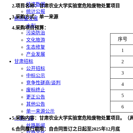
经济数据
2.项目名称：甘肃农业大学实验室危险废物处置项目
统计公报
3.采购方式：单一来源
高质量发展
水利
4.采购项目预算
：
污染防治
序号
文化旅游
生态修复
1
产业发展
甘肃招标
2
公开招标
3
中标公示
竞争性磋商/谈判
4
废标终止
5
更正公告
其他公告
6
单一来源公示
5.
采购内容：
甘肃农业大学实验室危险废物处置项目。（
一带一路
丝路新闻
6.合同履行期限：自合同签订之日起至
2025年12月底
丝路文化