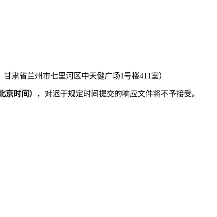
：甘肃省兰州市七里河区中天健广场
1号楼411室）
北京时间）
，对迟于规定时间提交的响应文件将不予接受。