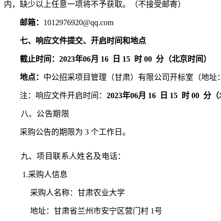
内，缺少以上任意一项将不予获取。（不接受邮寄）
邮箱：
1012976920@qq.com
七、响应文件提交
、开启时间和地点
截止时间：
2023年06月
16
日
15
时
00
分（北京时间）
地点：
中公招采项目管理（甘肃）有限公司开标室（地址
注：响应文件开启时间：
2023年06月
16
日
15
时
00
分（
八、
公告期限
采购公告的期限为
3 个工作日。
九、
项目联系人姓名及电话：
1.采购人信息
采购人名称：甘肃农业大学
地址：甘肃省兰州市安宁区营门村
1号