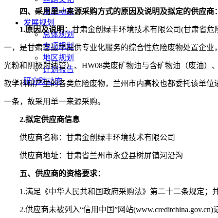
发展动态
四、采用单一来源采购方式的原因及说明及拟定的供应商
发展规划
1.原因及说明：
甘肃金创绿丰环境技术有限公司
(甘肃省
总体规划
专项规划
一，是甘肃省最早提供专业化服务的综合性危险废物处置企业，具备
地区规划
光粉和阴极射线管）、HW08类废矿物油与含矿物油（废油）
计划报告
研究院动态
教学科研产生的各类危险废物，兰州市内高校也都委托该单位
一条，故采用单一来源采购。
2.拟定供应商信息
供应商名称：甘肃金创绿丰环境技术有限公司
供应商地址：甘肃省兰州市永登县树屏镇河沿沟
五、供应商的资格要求：
1.
满足《中华人民共和国政府采购法》第二十二条规定；
2.
供应商未被列入
“信用中国”网站(www.creditch