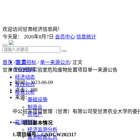
欢迎访问甘肃经济信息网！
今天是：
2026年8月7日
会员中心
信息统计
首 页
首页
/
甘肃招标
/
单一来源公示
/ 正文
时政要闻
甘肃农业大学实验室危险废物处置项目单一来源公告
经济动态
时间：2023-06-09
发改视点
点击：
288
投资分析
来源：
基础设施
制造业
中公招采项目管理（甘肃）有限公司受甘肃农业大学的委
房地产
监测预测
一、项目基本情况
经济监测分析
1.
项目编号：
GNDCW202317
监测数据汇总