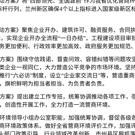
行动方案》将“西部领先、全国靠前”作为我省优化营商
标杆行列，兰州新区确保4个以上指标进入国家级新区
行动方案》聚焦企业开办、建筑许可、融资服务、合同执
能，实现企业开办全流程“一日办结”，工程建设项目审
务更加便利、行政效率更加高效、政府服务更加规范
方案》围绕守信践诺、督查问效、容错纠错等问题攻
类企业一视同仁，大力营造公平竞争的市场环境。坚
推行“六必访”制度，设立“企业家交流日”等，营造重
，旗帜鲜明为担当者担当、为负责者负责。
方案》提出建立工作专班，统筹协调推动各项工作，
，创造性开展工作，全力打造一流营商环境。
环境领导小组办公室职能，加强统筹协调，督促各级
商环境政策体系。做好全省营商环境评价工作，加强
牵头部门政策引导、行业领域改革创新、市州县区狠抓