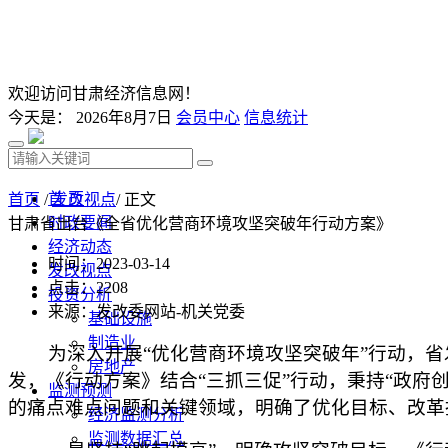
欢迎访问甘肃经济信息网！
今天是：
2026年8月7日
会员中心
信息统计
首 页
首页
/
发改视点
/ 正文
时政要闻
甘肃省出台《全省优化营商环境攻坚突破年行动方案》
经济动态
时间：2023-03-14
发改视点
点击：
2208
投资分析
来源：发改委网站-机关党委
基础设施
制造业
为深入开展“优化营商环境攻坚突破年”行动，
房地产
发，《行动方案》结合“三抓三促”行动，秉持“政
监测预测
的痛点难点问题和关键领域，明确了优化目标、改革
经济监测分析
监测数据汇总