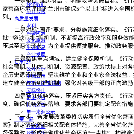
一是坚持“跳起摸高”，明确攻坚突破目标。《
经济数据
家营商环境评价的兰州市确保5个以上指标进入全国
统计公报
列。
高质量发展
水利
二是对标“国评”要求，分类施策细化落实。《
污染防治
批”“容缺审批”等机制，不断提高行政效率和服务效
文化旅游
压减至两个环节，为企业提供便捷服务。推动政务服
生态修复
产业发展
三是聚焦重点领域，建立健全保障机制。《行动
甘肃招标
社会预期。从体制机制、资源配置、政策扶持上对各
公开招标
企历史遗留问题，坚决维护企业和企业家合法权益。
中标公示
建立健全容错纠错机制，强化对各级干部的正向激励
竞争性磋商/谈判
废标终止
四是紧盯任务落实，压紧压实各方责任。《行动
更正公告
度，确保任务落实落地。要求各部门要制定配套措施
其他公告
单一来源公示
下一步，省发展改革委将切实履行全省优化营商
一带一路
案》制定落实落细相关配套体措施，完善全省优化营
丝路新闻
督促整改，形成全省优化营商环境“一盘棋”，构建
丝路文化