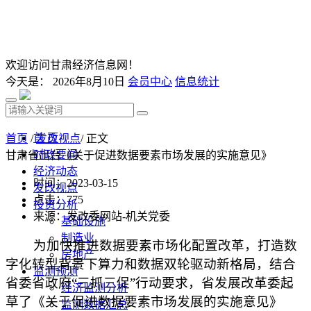
欢迎访问甘肃经济信息网！
今天是：
2026年8月10日
会员中心
信息统计
首 页
首页
/
发改视点
/ 正文
时政要闻
甘肃省出台《关于促进数据要素市场发展的实施意见》
经济动态
时间：2023-03-15
发改视点
点击：
775
投资分析
来源：发改委网站-机关党委
基础设施
制造业
为加快推进数据要素市场化配置改革，打造数
房地产
字化转型背景下算力和数据双轮驱动新格局，结合
监测预测
省委省政府“三抓三促”行动要求，省发展改革委起
经济监测分析
草了《关于促进数据要素市场发展的实施意见》
监测数据汇总