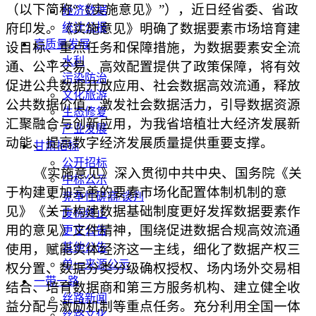
（以下简称“《实施意见》”），近日经省委、省政
经济数据
府印发。《实施意见》明确了数据要素市场培育建
统计公报
高质量发展
设目标、重点任务和保障措施，为数据要素安全流
水利
通、公平交易、高效配置提供了政策保障，将有效
污染防治
促进公共数据开放应用、社会数据高效流通，释放
文化旅游
公共数据价值，激发社会数据活力，引导数据资源
生态修复
汇聚融合与创新应用，为我省培植壮大经济发展新
产业发展
动能、提高数字经济发展质量提供重要支撑。
甘肃招标
公开招标
《实施意见》深入贯彻中共中央、国务院《关
中标公示
于构建更加完善的要素市场化配置体制机制的意
竞争性磋商/谈判
见》《关于构建数据基础制度更好发挥数据要素作
废标终止
用的意见》文件精神，围绕促进数据合规高效流通
更正公告
其他公告
使用，赋能实体经济这一主线，细化了数据产权三
单一来源公示
权分置、数据分类分级确权授权、场内场外交易相
一带一路
结合、培育数据商和第三方服务机构、建立健全收
丝路新闻
益分配与激励机制等重点任务。充分利用全国一体
丝路文化