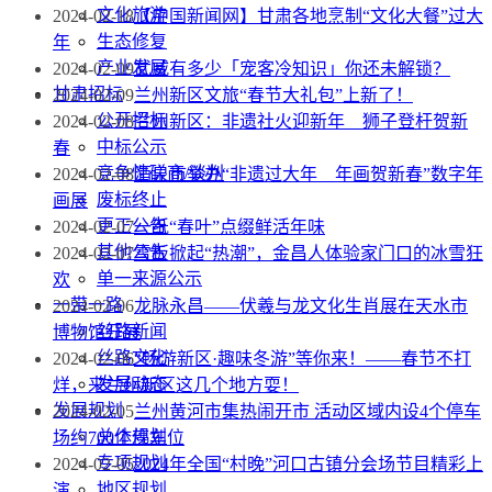
文化旅游
2024-02-18
【中国新闻网】甘肃各地烹制“文化大餐”过大
生态修复
年
产业发展
2024-02-09
武威有多少「宠客冷知识」你还未解锁？
甘肃招标
2024-02-09
兰州新区文旅“春节大礼包”上新了！
公开招标
2024-02-08
兰州新区：非遗社火迎新年 狮子登杆贺新
中标公示
春
竞争性磋商/谈判
2024-02-08
酒泉市举办“非遗过大年 年画贺新春”数字年
废标终止
画展
更正公告
2024-02-07
一纸“春叶”点缀鲜活年味
其他公告
2024-02-07
雪板掀起“热潮”，金昌人体验家门口的冰雪狂
单一来源公示
欢
一带一路
2024-02-06
龙脉永昌——伏羲与龙文化生肖展在天水市
丝路新闻
博物馆开展
丝路文化
2024-02-06
“畅游新区·趣味冬游”等你来！——春节不打
发展动态
烊，来兰州新区这几个地方耍！
发展规划
2024-02-05
兰州黄河市集热闹开市 活动区域内设4个停车
总体规划
场约700个停车位
专项规划
2024-02-05
2024年全国“村晚”河口古镇分会场节目精彩上
地区规划
演