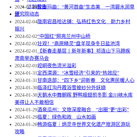
计划报告
2024-02-04
甘南玛曲：“黄河首曲”生态美 一湾碧水润草
研究院动态
原
2024-02-04
陇南宕昌哈达铺：弘扬红色文化 助力乡村
振兴
2024-02-02
“中国红”照亮兰州中山桥
2024-02-02
壮观！“高原精灵”盘羊现身冬日盐池湾
2024-02-01
【新春走基层丨新年新事】祁连山下马蹄疾
肃南举办赛马会
2024-02-01
崆峒夜色流光溢彩
2024-01-31
定西渭源：“冰雪经济”引来的“热效应”
2024-01-31
甘南迭部：“四下乡”迎新春 文化惠民暖人心
2024-01-30
临泽红沟丹霞浴雪披纱分外妖娆
2024-01-30
天鹅水中舞朝晖 野鸭振翅剪冬影 金川峡水库
美得让人不敢相信
2024-01-29
酒泉瓜州：文旅深度融合 “出圈”更“出彩”
2024-01-29
临夏：绿色和政 山水如画
2024-01-26
畅游临夏｜炳灵寺世界文化遗产旅游区游玩
攻略