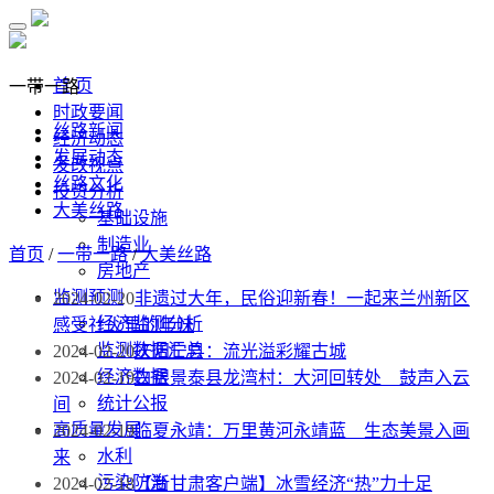
首 页
一带一路
时政要闻
丝路新闻
经济动态
发展动态
发改视点
丝路文化
投资分析
大美丝路
基础设施
制造业
首页
/
一带一路
/
大美丝路
房地产
监测预测
2024-02-20
非遗过大年，民俗迎新春！一起来兰州新区
经济监测分析
感受社火里的年味
监测数据汇总
2024-02-20
庆阳宁县：流光溢彩耀古城
经济数据
2024-02-19
白银景泰县龙湾村：大河回转处 鼓声入云
统计公报
间
高质量发展
2024-02-19
临夏永靖：万里黄河永靖蓝 生态美景入画
水利
来
污染防治
2024-02-18
【新甘肃客户端】冰雪经济“热”力十足