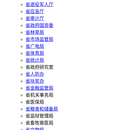
省退役军人厅
省应急厅
省审计厅
省政府国资委
省林草局
省市场监管局
省广电局
省体育局
省统计局
省政府研究室
省人防办
省扶贫办
省金融监管局
省机关事务局
省医保局
省粮食和储备局
省监狱管理局
省畜牧兽医局
省文物局