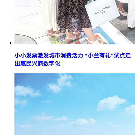
小小发票激发城市消费活力 “小兰有礼”试点走
出惠民兴商数字化