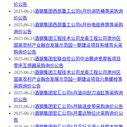
价公告
2025-06-23
酒钢集团西部重工公司6月份消防桶等采购询
价公告
2025-06-23
酒钢集团西部重工公司6月份电缆卷筒等采购
询价公告
2025-06-23
酒钢集团工程技术公司龙泰工程公司肃州区
国家农村产业融合发展示范园一期建设项目有缝弯头采
购询价公告
2025-06-23
酒钢集团宏联自控公司中冶赛迪宽厚板项目
零序互感器采购询价公告
2025-06-23
酒钢集团工程技术公司龙泰工程公司肃州区
国家农村产业融合发展示范园一期建设项目六角螺栓等
采购询价公告
2025-06-23
酒钢集团宏汇公司6月竖向刮刀油缸等采购询
价公告
2025-06-23
酒钢集团宏汇公司6月输送皮带采购询价公告
2025-06-23
酒钢集团宏汇公司6月雷达物位计采购询价公
告
2025-06-23
酒钢集团宏汇公司6月平行下调心托辊支架等