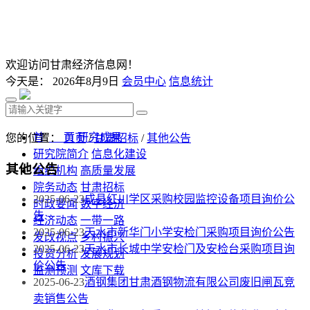
欢迎访问甘肃经济信息网！
今天是：
2026年8月9日
会员中心
信息统计
首 页
研究成果
您的位置：
首页
/
甘肃招标
/
其他公告
研究院简介
信息化建设
其他公告
组织机构
高质量发展
院务动态
甘肃招标
2025-06-23
成县红川学区采购校园监控设备项目询价公
时政要闻
数字经济
告
经济动态
一带一路
2025-06-23
天水市新华门小学安检门采购项目询价公告
发改视点
乡村振兴
2025-06-23
天水市长城中学安检门及安检台采购项目询
投资分析
发展规划
价公告
监测预测
文库下载
2025-06-23
酒钢集团甘肃酒钢物流有限公司废旧闸瓦竞
卖销售公告