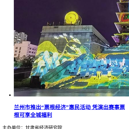
兰州市推出“票根经济”惠民活动 凭演出赛事票
根可享全城福利
主办单位：甘肃省经济研究院