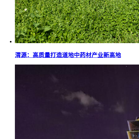
渭源：高质量打造道地中药材产业新高地