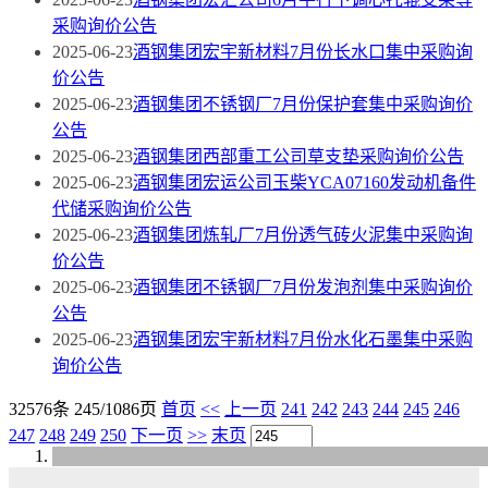
采购询价公告
2025-06-23
酒钢集团宏宇新材料7月份长水口集中采购询
价公告
2025-06-23
酒钢集团不锈钢厂7月份保护套集中采购询价
公告
2025-06-23
酒钢集团西部重工公司草支垫采购询价公告
2025-06-23
酒钢集团宏运公司玉柴YCA07160发动机备件
代储采购询价公告
2025-06-23
酒钢集团炼轧厂7月份透气砖火泥集中采购询
价公告
2025-06-23
酒钢集团不锈钢厂7月份发泡剂集中采购询价
公告
2025-06-23
酒钢集团宏宇新材料7月份水化石墨集中采购
询价公告
32576条 245/1086页
首页
<<
上一页
241
242
243
244
245
246
247
248
249
250
下一页
>>
末页