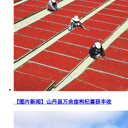
【图片新闻】山丹县万余亩枸杞喜获丰收