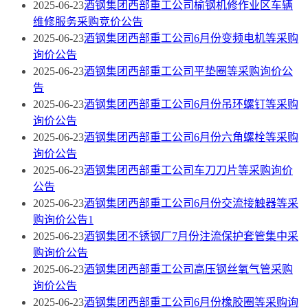
2025-06-23
酒钢集团西部重工公司榆钢机修作业区车辆
维修服务采购竞价公告
2025-06-23
酒钢集团西部重工公司6月份变频电机等采购
询价公告
2025-06-23
酒钢集团西部重工公司平垫圈等采购询价公
告
2025-06-23
酒钢集团西部重工公司6月份吊环螺钉等采购
询价公告
2025-06-23
酒钢集团西部重工公司6月份六角螺栓等采购
询价公告
2025-06-23
酒钢集团西部重工公司车刀刀片等采购询价
公告
2025-06-23
酒钢集团西部重工公司6月份交流接触器等采
购询价公告1
2025-06-23
酒钢集团不锈钢厂7月份注流保护套管集中采
购询价公告
2025-06-23
酒钢集团西部重工公司高压钢丝氧气管采购
询价公告
2025-06-23
酒钢集团西部重工公司6月份橡胶圈等采购询