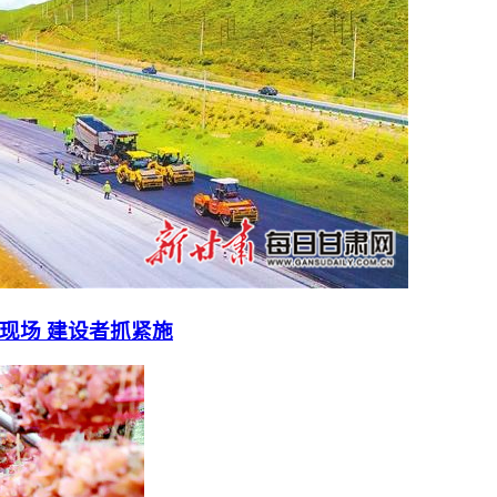
现场 建设者抓紧施