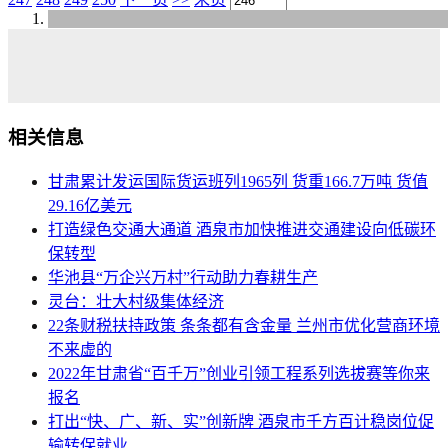
相关信息
甘肃累计发运国际货运班列1965列 货重166.7万吨 货值
29.16亿美元
打造绿色交通大通道 酒泉市加快推进交通建设向低碳环
保转型
华池县“万企兴万村”行动助力春耕生产
灵台：壮大村级集体经济
22条财税扶持政策 条条都有含金量 兰州市优化营商环境
不来虚的
2022年甘肃省“百千万”创业引领工程系列选拔赛等你来
报名
打出“快、广、新、实”创新牌 酒泉市千方百计稳岗位促
输转保就业