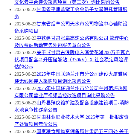
文化云平台建设采购项目（第二次）询比采购公告
2025-06-23
甘肃省平凉监狱工会会员子女暑假托管班服
务
2025-06-23
甘肃省烟草公司天水市公司物流中心辅助设
备采购项目
2025-06-23
中铁建甘肃张扁高速公路有限公司 管理中心
及收费站后勤劳务外包服务意向公告
2025-06-23
关于《甘肃古浪陇电入浙黄花滩200万千瓦光
伏项目配套#1升压储能站（330kV）》社会稳定风险评
估的公示
2025-06-23
2025年中国联通兰州市分公司建设大厦雅居
楼无线网接入采购项目询比采购公告
2025-06-23
2025年中国联通兰州市分公司兰州范坪热网
有限公司营业厅视频监控改造项目询比采购公告
2025-06-23
山丹县殡仪馆扩建及配套设施建设项目-消防
水池竞争性磋商公告
2025-06-23
甘肃林业职业技术大学 2025年第一批报废资
产处置项目竞价公告
2025-06-23
国家粮食和物资储备局甘肃局五三四处 关于