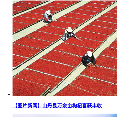
【图片新闻】山丹县万余亩枸杞喜获丰收