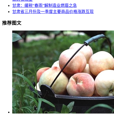
甘肃：缓税“春雨”解制造业燃眉之急
甘肃省三月份及一季度主要商品价格涨跌互现
推荐图文