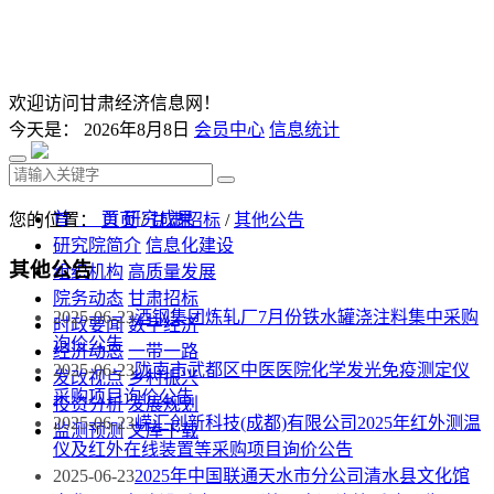
欢迎访问甘肃经济信息网！
今天是：
2026年8月8日
会员中心
信息统计
首 页
研究成果
您的位置：
首页
/
甘肃招标
/
其他公告
研究院简介
信息化建设
其他公告
组织机构
高质量发展
院务动态
甘肃招标
2025-06-23
酒钢集团炼轧厂7月份铁水罐浇注料集中采购
时政要闻
数字经济
询价公告
经济动态
一带一路
2025-06-23
陇南市武都区中医医院化学发光免疫测定仪
发改视点
乡村振兴
采购项目询价公告
投资分析
发展规划
2025-06-23
嵘汇创新科技(成都)有限公司2025年红外测温
监测预测
文库下载
仪及红外在线装置等采购项目询价公告
2025-06-23
2025年中国联通天水市分公司清水县文化馆