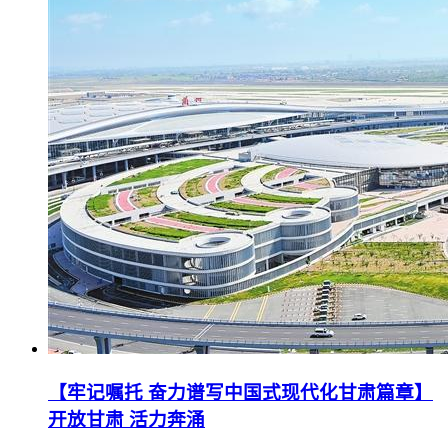
【牢记嘱托 奋力谱写中国式现代化甘肃篇章】
开放甘肃 活力奔涌