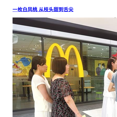
一枚白凤桃 从枝头甜到舌尖