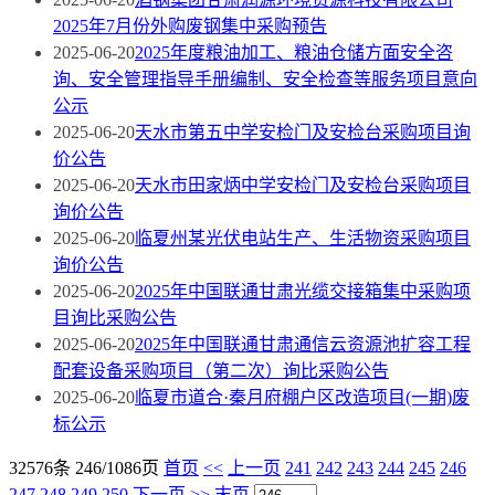
2025年7月份外购废钢集中采购预告
2025-06-20
2025年度粮油加工、粮油仓储方面安全咨
询、安全管理指导手册编制、安全检查等服务项目意向
公示
2025-06-20
天水市第五中学安检门及安检台采购项目询
价公告
2025-06-20
天水市田家炳中学安检门及安检台采购项目
询价公告
2025-06-20
临夏州某光伏电站生产、生活物资采购项目
询价公告
2025-06-20
2025年中国联通甘肃光缆交接箱集中采购项
目询比采购公告
2025-06-20
2025年中国联通甘肃通信云资源池扩容工程
配套设备采购项目（第二次）询比采购公告
2025-06-20
临夏市道合·秦月府棚户区改造项目(一期)废
标公示
32576条 246/1086页
首页
<<
上一页
241
242
243
244
245
246
247
248
249
250
下一页
>>
末页