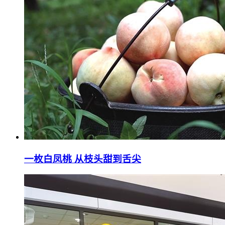
一枚白凤桃 从枝头甜到舌尖