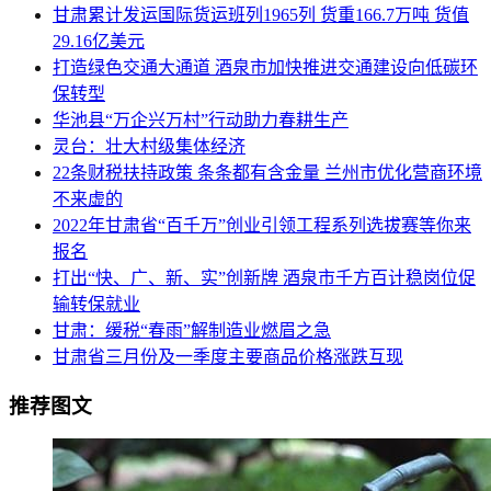
甘肃累计发运国际货运班列1965列 货重166.7万吨 货值
29.16亿美元
打造绿色交通大通道 酒泉市加快推进交通建设向低碳环
保转型
华池县“万企兴万村”行动助力春耕生产
灵台：壮大村级集体经济
22条财税扶持政策 条条都有含金量 兰州市优化营商环境
不来虚的
2022年甘肃省“百千万”创业引领工程系列选拔赛等你来
报名
打出“快、广、新、实”创新牌 酒泉市千方百计稳岗位促
输转保就业
甘肃：缓税“春雨”解制造业燃眉之急
甘肃省三月份及一季度主要商品价格涨跌互现
推荐图文