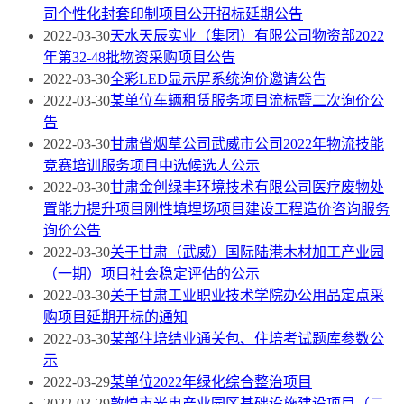
司个性化封套印制项目公开招标延期公告
2022-03-30
天水天辰实业（集团）有限公司物资部2022
年第32-48批物资采购项目公告
2022-03-30
全彩LED显示屏系统询价邀请公告
2022-03-30
某单位车辆租赁服务项目流标暨二次询价公
告
2022-03-30
甘肃省烟草公司武威市公司2022年物流技能
竞赛培训服务项目中选候选人公示
2022-03-30
甘肃金创绿丰环境技术有限公司医疗废物处
置能力提升项目刚性填埋场项目建设工程造价咨询服务
询价公告
2022-03-30
关于甘肃（武威）国际陆港木材加工产业园
（一期）项目社会稳定评估的公示
2022-03-30
关于甘肃工业职业技术学院办公用品定点采
购项目延期开标的通知
2022-03-30
某部住培结业通关包、住培考试题库参数公
示
2022-03-29
某单位2022年绿化综合整治项目
2022-03-29
敦煌市光电产业园区基础设施建设项目（二