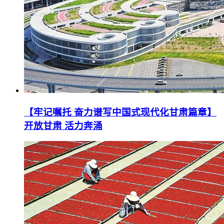
【牢记嘱托 奋力谱写中国式现代化甘肃篇章】
开放甘肃 活力奔涌