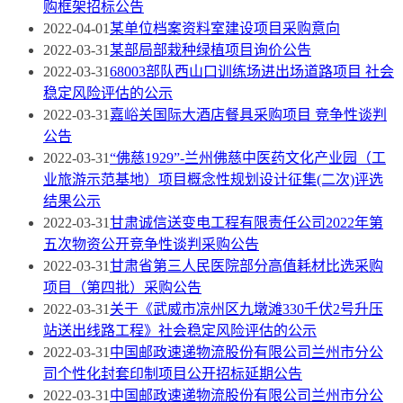
购框架招标公告
2022-04-01
某单位档案资料室建设项目采购意向
2022-03-31
某部局部栽种绿植项目询价公告
2022-03-31
68003部队西山口训练场进出场道路项目 社会
稳定风险评估的公示
2022-03-31
嘉峪关国际大酒店餐具采购项目 竞争性谈判
公告
2022-03-31
“佛慈1929”-兰州佛慈中医药文化产业园（工
业旅游示范基地）项目概念性规划设计征集(二次)评选
结果公示
2022-03-31
甘肃诚信送变电工程有限责任公司2022年第
五次物资公开竞争性谈判采购公告
2022-03-31
甘肃省第三人民医院部分高值耗材比选采购
项目（第四批）采购公告
2022-03-31
关于《武威市凉州区九墩滩330千伏2号升压
站送出线路工程》社会稳定风险评估的公示
2022-03-31
中国邮政速递物流股份有限公司兰州市分公
司个性化封套印制项目公开招标延期公告
2022-03-31
中国邮政速递物流股份有限公司兰州市分公