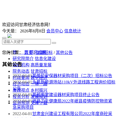
欢迎访问甘肃经济信息网！
今天是：
2026年8月8日
会员中心
信息统计
首 页
研究成果
您的位置：
首页
/
甘肃招标
/
其他公告
研究院简介
信息化建设
其他公告
组织机构
高质量发展
院务动态
甘肃招标
2022-04-01
某单位安保器材采购项目（二次）招标公告
时政要闻
数字经济
2022-04-01
永昌新能源场站110kV外送线路工程询价招标
经济动态
一带一路
公告
发改视点
乡村振兴
2022-04-01
某部库室建设器材采购项目终止公告
投资分析
发展规划
2022-04-01
岷县卫生健康局2022年岷县疫情防控物资紧
监测预测
文库下载
急采购项目
2022-04-01
甘肃金兴建设工程有限公司2022年度商砼采