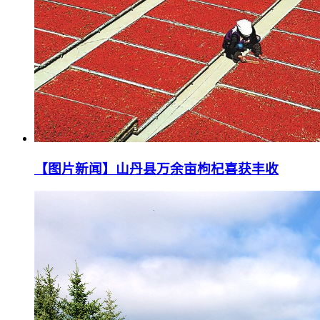
【图片新闻】山丹县万余亩枸杞喜获丰收