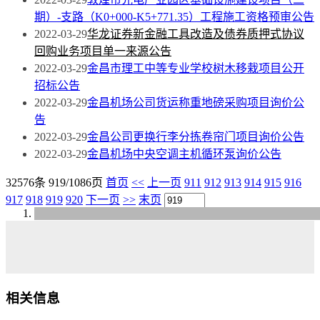
期）-支路（K0+000-K5+771.35）工程施工资格预审公告
2022-03-29
华龙证券新金融工具改造及债券质押式协议
回购业务项目单一来源公告
2022-03-29
金昌市理工中等专业学校树木移栽项目公开
招标公告
2022-03-29
金昌机场公司货运称重地磅采购项目询价公
告
2022-03-29
金昌公司更换行李分拣卷帘门项目询价公告
2022-03-29
金昌机场中央空调主机循环泵询价公告
32576条 919/1086页
首页
<<
上一页
911
912
913
914
915
916
917
918
919
920
下一页
>>
末页
相关信息