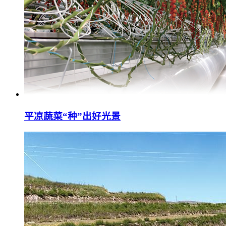
平凉蔬菜“种”出好光景