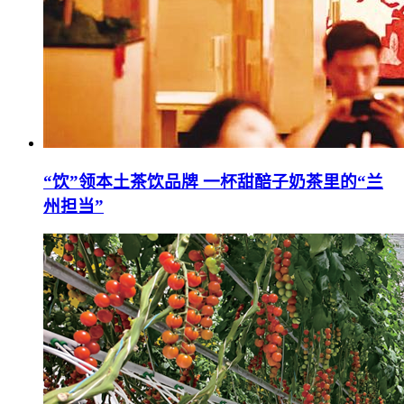
“饮”领本土茶饮品牌 一杯甜醅子奶茶里的“兰
州担当”