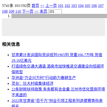
5741条 101/192页
首页
<<
上一页
101
102
103
104
105
106
107
108
109
110
下一页
>>
末页
相关信息
甘肃累计发运国际货运班列1965列 货重166.7万吨 货值
29.16亿美元
打造绿色交通大通道 酒泉市加快推进交通建设向低碳环
保转型
华池县“万企兴万村”行动助力春耕生产
灵台：壮大村级集体经济
22条财税扶持政策 条条都有含金量 兰州市优化营商环境
不来虚的
2022年甘肃省“百千万”创业引领工程系列选拔赛等你来
报名