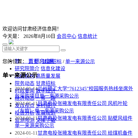
欢迎访问甘肃经济信息网！
今天是：
2026年8月10日
会员中心
信息统计
首 页
研究成果
您的位置：
首页
/
甘肃招标
/
单一来源公示
研究院简介
信息化建设
单一来源公示
组织机构
高质量发展
院务动态
甘肃招标
2024-01-14
兰州理工大学“7612345”校园服务热线坐席外
时政要闻
数字经济
包采购项目单一来源采购公示
经济动态
一带一路
2024-01-11
甘肃电投张掖发电有限责任公司 风机叶轮
发改视点
乡村振兴
（左旋）单一来源采购公示
投资分析
发展规划
2024-01-11
甘肃电投张掖发电有限责任公司 贴壁风组件
监测预测
文库下载
单一来源采购公示
2024-01-11
甘肃电投张掖发电有限责任公司 给煤机备件