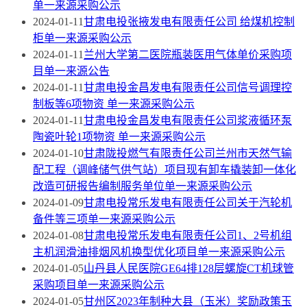
单一来源采购公示
2024-01-11
甘肃电投张掖发电有限责任公司 给煤机控制
柜单一来源采购公示
2024-01-11
兰州大学第二医院瓶装医用气体单价采购项
目单一来源公告
2024-01-11
甘肃电投金昌发电有限责任公司信号调理控
制板等6项物资 ​单一来源采购公示
2024-01-11
甘肃电投金昌发电有限责任公司浆液循环泵
陶瓷叶轮1项物资 单一来源采购公示
2024-01-10
甘肃陇投燃气有限责任公司兰州市天然气输
配工程（调峰储气供气站）项目现有卸车撬装卸一体化
改造可研报告编制服务单位单一来源采购公示
2024-01-09
甘肃电投常乐发电有限责任公司关于汽轮机
备件等三项单一来源采购公示
2024-01-08
甘肃电投常乐发电有限责任公司1、2号机组
主机润滑油排烟风机换型优化项目单一来源采购公示
2024-01-05
山丹县人民医院GE64排128层螺旋CT机球管
采购项目单一来源采购公示
2024-01-05
​甘州区2023年制种大县（玉米）奖励政策玉