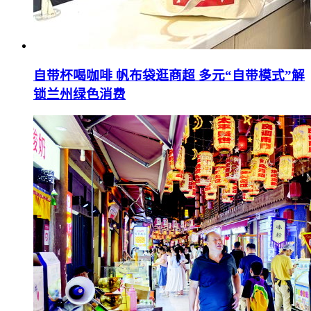
自带杯喝咖啡 帆布袋逛商超 多元“自带模式”解
锁兰州绿色消费