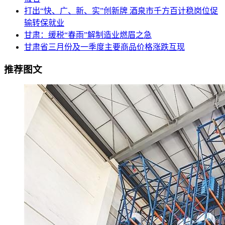
打出“快、广、新、实”创新牌 酒泉市千方百计稳岗位促
输转保就业
甘肃：缓税“春雨”解制造业燃眉之急
甘肃省三月份及一季度主要商品价格涨跌互现
推荐图文