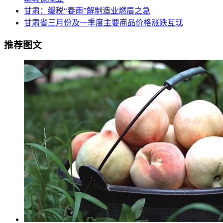
甘肃：缓税“春雨”解制造业燃眉之急
甘肃省三月份及一季度主要商品价格涨跌互现
推荐图文