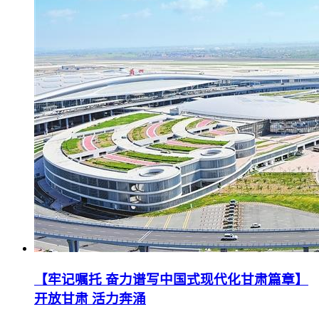
【牢记嘱托 奋力谱写中国式现代化甘肃篇章】
开放甘肃 活力奔涌