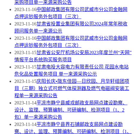
采购项目单一来源采购公告
2023-11-16
中国邮政集团有限公司武威市分公司金融网
点押运钞服务外包项目（三次）
2023-11-16
甘肃省投置业集团有限公司2024年常年税收
顾问服务单一来源公示
2023-11-16
中国邮政集团有限公司武威市分公司金融网
点押运钞服务外包项目（三次）
2023-11-15
甘肃省公安厅机场公安局2023年度兰州“天网”
情报平台系统购买服务项目
2023-11-15
甘肃电投大容电力有限责任公司 花园水电站
危化品处置服务项目 单一来源采购公示
2023-11-15
庆阳长庆•陇东佳园—日欣园、月华轩组团项
目（三期）独立式可燃气体探测器及燃气电磁阀安装工
程单一来源采购公告
2023-11-14
平凉市静宁县威戎邮政支局网点建设勘察、
设计、监理、预算编制、可研编制、检测项目（1、2
包）单一来源采购公告
2023-11-14
平凉市静宁县界石铺邮政支局网点建设勘
察、设计、监理、预算编制、可研编制、检测项目（1、