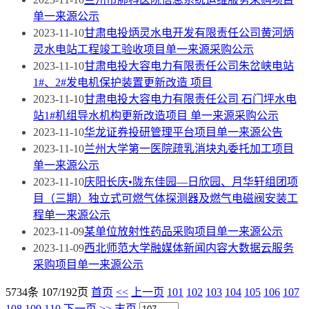
单一来源公示
2023-11-10
甘肃电投炳灵水电开发有限责任公司黄河炳
灵水电站工程竣工验收项目单一来源采购公示
2023-11-10
甘肃电投大容电力有限责任公司朱岔峡电站
1#、2#发电机保护装置更新改造 项目
2023-11-10
甘肃电投大容电力有限责任公司 石门坪水电
站1#机组导水机构更新改造项目 单一来源采购公示
2023-11-10
华龙证券投研管理平台项目单一来源公告
2023-11-10
兰州大学第一医院疏乳消块丸委托加工项目
单一来源公示
2023-11-10
庆阳长庆•陇东佳园—日欣园、月华轩组团项
目（三期）独立式可燃气体探测器及燃气电磁阀安装工
程单一来源公示
2023-11-09
某单位放射性药品采购项目单一来源公示
2023-11-09
西北师范大学融媒体新闻内容大数据云服务
采购项目单一来源公示
5734条 107/192页
首页
<<
上一页
101
102
103
104
105
106
107
108
109
110
下一页
>>
末页