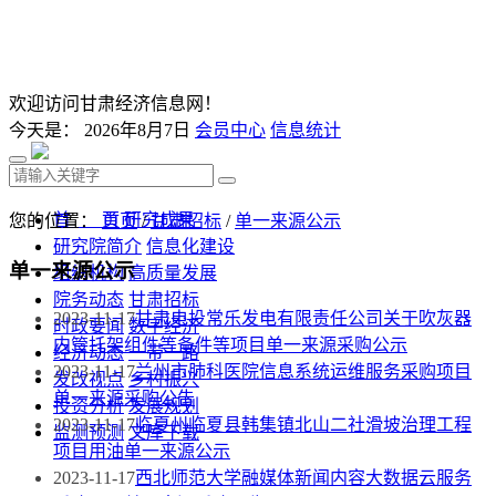
欢迎访问甘肃经济信息网！
今天是：
2026年8月7日
会员中心
信息统计
首 页
研究成果
您的位置：
首页
/
甘肃招标
/
单一来源公示
研究院简介
信息化建设
单一来源公示
组织机构
高质量发展
院务动态
甘肃招标
2023-11-17
甘肃电投常乐发电有限责任公司关于吹灰器
时政要闻
数字经济
内管托架组件等备件等项目单一来源采购公示
经济动态
一带一路
2023-11-17
兰州市肺科医院信息系统运维服务采购项目
发改视点
乡村振兴
单一来源采购公告
投资分析
发展规划
2023-11-17
临夏州临夏县韩集镇北山二社滑坡治理工程
监测预测
文库下载
项目用油单一来源公示
2023-11-17
西北师范大学融媒体新闻内容大数据云服务