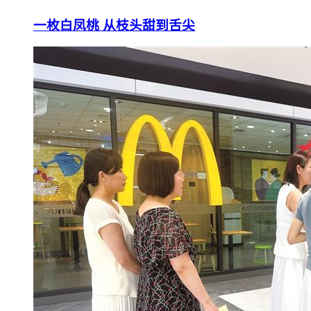
一枚白凤桃 从枝头甜到舌尖