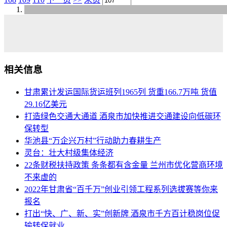
相关信息
甘肃累计发运国际货运班列1965列 货重166.7万吨 货值
29.16亿美元
打造绿色交通大通道 酒泉市加快推进交通建设向低碳环
保转型
华池县“万企兴万村”行动助力春耕生产
灵台：壮大村级集体经济
22条财税扶持政策 条条都有含金量 兰州市优化营商环境
不来虚的
2022年甘肃省“百千万”创业引领工程系列选拔赛等你来
报名
打出“快、广、新、实”创新牌 酒泉市千方百计稳岗位促
输转保就业