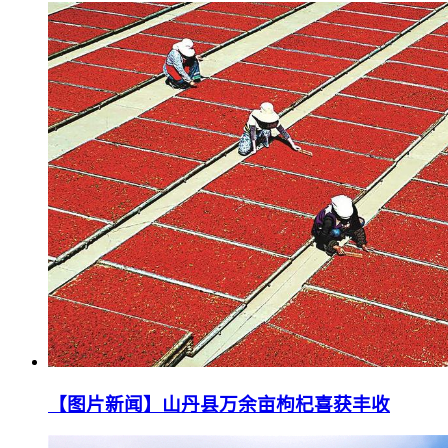
【图片新闻】山丹县万余亩枸杞喜获丰收