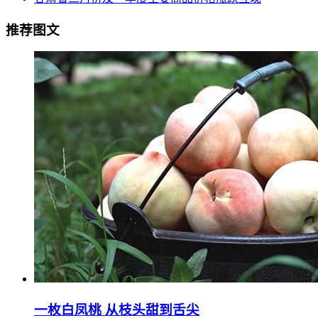
推荐图文
一枚白凤桃 从枝头甜到舌尖