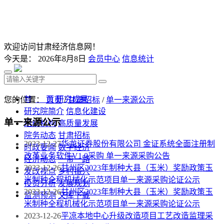
欢迎访问甘肃经济信息网！
今天是：
2026年8月8日
会员中心
信息统计
首 页
研究成果
您的位置：
首页
/
甘肃招标
/
单一来源公示
研究院简介
信息化建设
单一来源公示
组织机构
高质量发展
院务动态
甘肃招标
2023-12-27
华龙证券股份有限公司 金证系统全面注册制
时政要闻
数字经济
改革业务软件V1.0采购 单一来源采购公告
经济动态
一带一路
2023-12-26
甘州区2023年制种大县（玉米）奖励政策玉
发改视点
乡村振兴
米制种全程机械化示范项目单一来源采购论证公示
投资分析
发展规划
2023-12-26
甘州区2023年制种大县（玉米）奖励政策玉
监测预测
文库下载
米制种全程机械化示范项目单一来源采购论证公示
2023-12-26
平凉本地中心升级改造项目工艺改造监理采