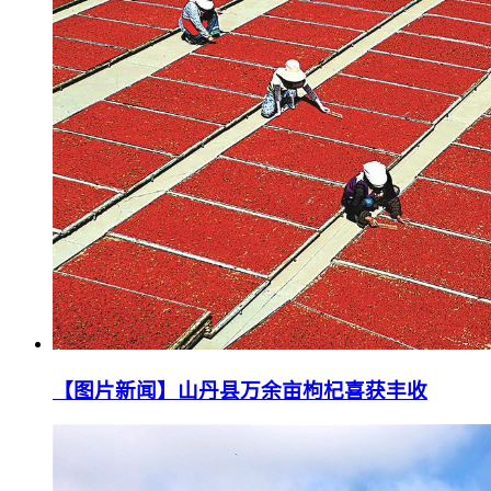
【图片新闻】山丹县万余亩枸杞喜获丰收