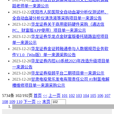
蹈老师单一来源公示
2023-12-22
庆阳市人民医院全自动血凝分析仪测试杯、
全自动血凝分析仪清洗液等采购项目单一来源公告
2023-12-21
华龙证券关于商用密码硬件采购（通达信
PC、财富版APP使用）项目单一来源公示
2023-12-21
华龙证券华龙点金财富版委托链路监控项目
单一来源公示
2023-12-21
华龙证券金证转融通参与人数据规范业务软
件V1.0（Win版）单一来源采购公告
2023-12-20
华龙证券内控4.0系统2023年改造升级项目单
一来源公告
2023-12-20
华龙证券投顾平台二期项目单一来源公示
2023-12-20
甘肃电投常乐发电有限责任公司 #1制氢电解
槽维修项目单一来源采购公示
5734条 102/192页
首页
<<
上一页
101
102
103
104
105
106
107
108
109
110
下一页
>>
末页