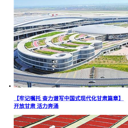
【牢记嘱托 奋力谱写中国式现代化甘肃篇章】
开放甘肃 活力奔涌