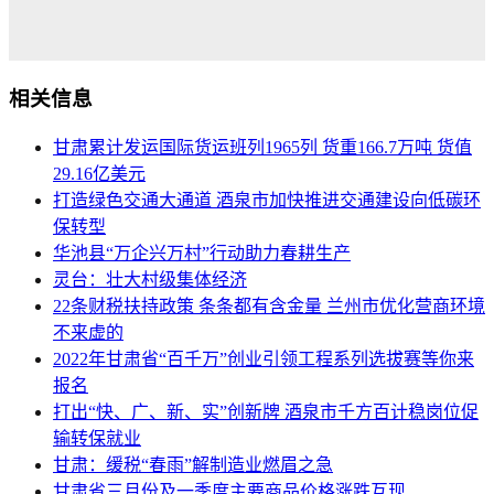
相关信息
甘肃累计发运国际货运班列1965列 货重166.7万吨 货值
29.16亿美元
打造绿色交通大通道 酒泉市加快推进交通建设向低碳环
保转型
华池县“万企兴万村”行动助力春耕生产
灵台：壮大村级集体经济
22条财税扶持政策 条条都有含金量 兰州市优化营商环境
不来虚的
2022年甘肃省“百千万”创业引领工程系列选拔赛等你来
报名
打出“快、广、新、实”创新牌 酒泉市千方百计稳岗位促
输转保就业
甘肃：缓税“春雨”解制造业燃眉之急
甘肃省三月份及一季度主要商品价格涨跌互现