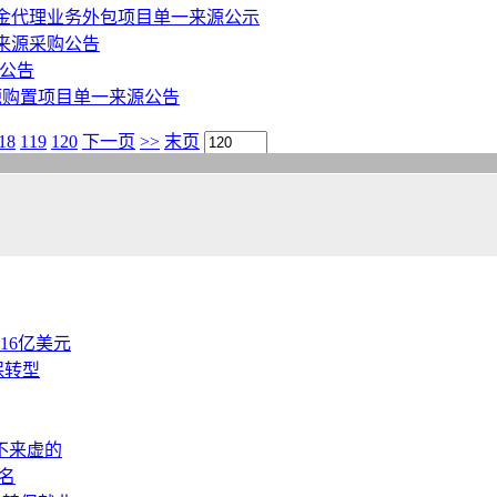
金代理业务外包项目单一来源公示
来源采购公告
公告
源购置项目单一来源公告
18
119
120
下一页
>>
末页
.16亿美元
保转型
不来虚的
名