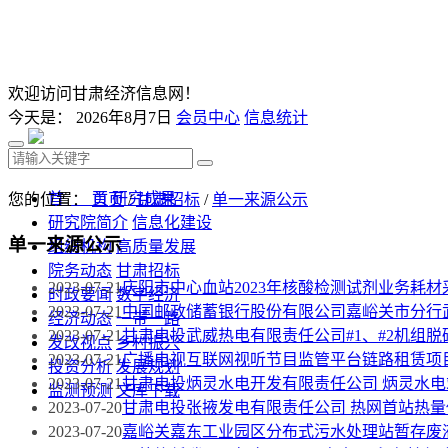
欢迎访问甘肃经济信息网！
今天是：
2026年8月7日
会员中心
信息统计
首 页
研究成果
您的位置：
首页
/
甘肃招标
/
单一来源公示
研究院简介
信息化建设
单一来源公示
组织机构
高质量发展
院务动态
甘肃招标
2023-07-21
庆阳市中心血站2023年核酸检测试剂业务耗
时政要闻
数字经济
2023-07-21
中国邮政储蓄银行股份有限公司嘉峪关市分行
经济动态
一带一路
2023-07-21
甘肃电投武威热电有限责任公司#1、#2机组
发改视点
乡村振兴
2023-07-21
广播电视互联网视听节目监管平台链路租赁项
投资分析
发展规划
2023-07-21
甘肃电投炳灵水电开发有限责任公司 炳灵水电
监测预测
文库下载
2023-07-20
甘肃电投张掖发电有限责任公司 热网首站热量
2023-07-20
嘉峪关嘉东工业园区分布式污水处理站暂存废