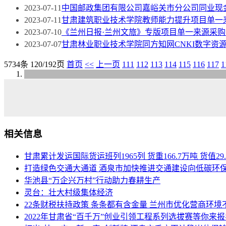
2023-07-11
中国邮政集团有限公司嘉峪关市分公司同业现
2023-07-11
甘肃建筑职业技术学院教师能力提升项目单一
2023-07-10
《兰州日报·兰州文旅》专版项目单一来源采购
2023-07-07
甘肃林业职业技术学院同方知网CNKI数字资
5734条 120/192页
首页
<<
上一页
111
112
113
114
115
116
117
1
相关信息
甘肃累计发运国际货运班列1965列 货重166.7万吨 货值29
打造绿色交通大通道 酒泉市加快推进交通建设向低碳环
华池县“万企兴万村”行动助力春耕生产
灵台：壮大村级集体经济
22条财税扶持政策 条条都有含金量 兰州市优化营商环境
2022年甘肃省“百千万”创业引领工程系列选拔赛等你来报