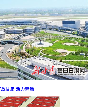
放甘肃 活力奔涌