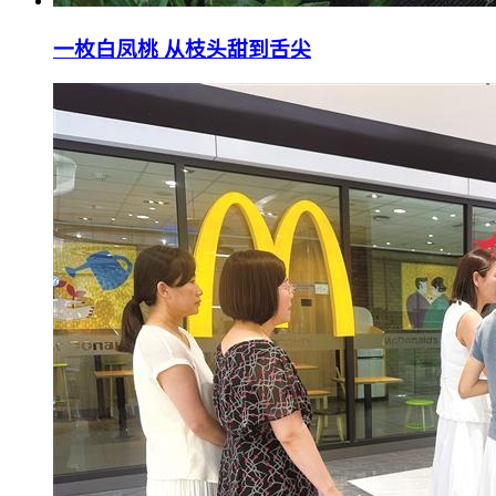
一枚白凤桃 从枝头甜到舌尖