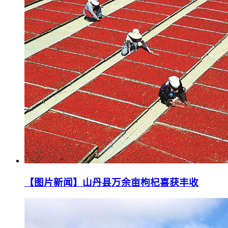
【图片新闻】山丹县万余亩枸杞喜获丰收