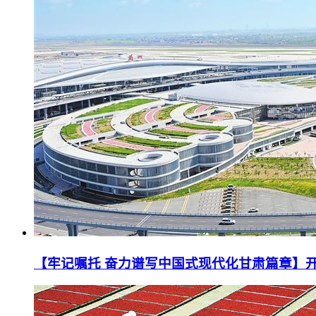
【牢记嘱托 奋力谱写中国式现代化甘肃篇章】开