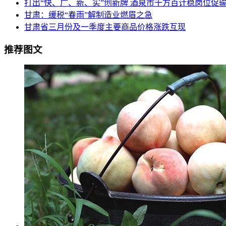
打出“快、广、新、实”创新牌 酒泉市千方百计稳岗位促
甘肃：缓税“春雨”解制造业燃眉之急
甘肃省三月份及一季度主要商品价格涨跌互现
推荐图文