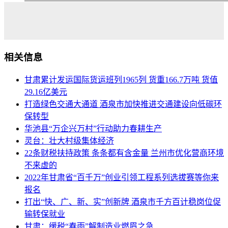
相关信息
甘肃累计发运国际货运班列1965列 货重166.7万吨 货值
29.16亿美元
打造绿色交通大通道 酒泉市加快推进交通建设向低碳环
保转型
华池县“万企兴万村”行动助力春耕生产
灵台：壮大村级集体经济
22条财税扶持政策 条条都有含金量 兰州市优化营商环境
不来虚的
2022年甘肃省“百千万”创业引领工程系列选拔赛等你来
报名
打出“快、广、新、实”创新牌 酒泉市千方百计稳岗位促
输转保就业
甘肃：缓税“春雨”解制造业燃眉之急