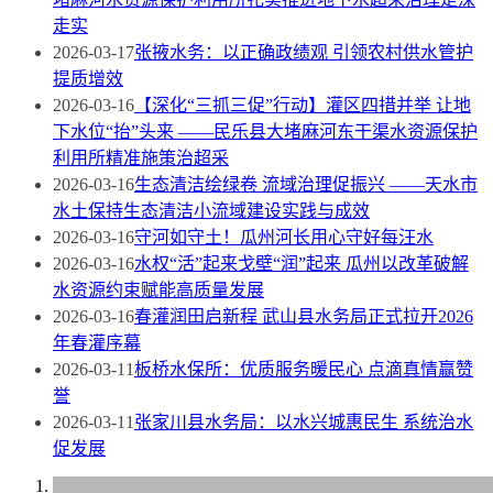
走实
2026-03-17
张掖水务：以正确政绩观 引领农村供水管护
提质增效
2026-03-16
【深化“三抓三促”行动】灌区四措并举 让地
下水位“抬”头来 ——民乐县大堵麻河东干渠水资源保护
利用所精准施策治超采
2026-03-16
生态清洁绘绿卷 流域治理促振兴 ——天水市
水土保持生态清洁小流域建设实践与成效
2026-03-16
守河如守土！瓜州河长用心守好每汪水
2026-03-16
水权“活”起来戈壁“润”起来 瓜州以改革破解
水资源约束赋能高质量发展
2026-03-16
春灌润田启新程 武山县水务局正式拉开2026
年春灌序幕
2026-03-11
板桥水保所：优质服务暖民心 点滴真情赢赞
誉
2026-03-11
张家川县水务局：以水兴城惠民生 系统治水
促发展