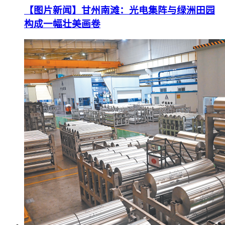
【图片新闻】甘州南滩：光电集阵与绿洲田园
构成一幅壮美画卷