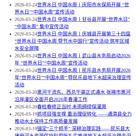
2026-03-24
世界水日 中国水周丨庆阳市水保局开展 “世
界水日”“中国水周”宣传活动
2026-03-24
世界水日 中国水周丨甘谷县开展“世界水日”
“中国水周” 集中宣传活动
2026-03-24
世界水日 中国水周丨庆城县开展第三十四届
“世界水日 中国水周 暨节水中国行”宣传活动 筑牢区域
水安全屏障
2026-03-24
世界水日 中国水周丨武山县水务局启动2026
年 “世界水日”“中国水周”宣传活动
2026-03-24
世界水日 中国水周丨民乐县水务局开展2026
年“世界水日”“中国水周” 暨民乐县地下水超采治理宣传
活动
2026-03-20
黑河干流东、西总干渠正式通水 张掖市黑河
沿岸灌区全面开启2026年春灌工作
2026-03-20
春检春修正当时 未雨绸缪保灌溉
2026-03-19
抓项目强支撑 重治理促转化 ——通渭县全力
推动水土保持工作高质量发展
2026-03-19
锚定“三个抓手” 深耕治理实践——民乐县大
堵麻河水资源保护利用所扎实推进地下水超采治理走深