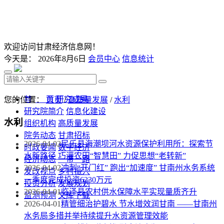
欢迎访问甘肃经济信息网！
今天是：
2026年8月6日
会员中心
信息统计
首 页
研究成果
您的位置：
首页
/
高质量发展
/
水利
研究院简介
信息化建设
水利
组织机构
高质量发展
院务动态
甘肃招标
2026-04-02
民乐县海潮坝河水资源保护利用所：探索节
时政要闻
数字经济
水新路径 巧灌农田“智慧田” 力促思想“老转新”
经济动态
一带一路
2026-04-02
冲刺“开门红” 跑出“加速度” 甘南州水务系统
发改视点
乡村振兴
一季度完成投资6230万元
投资分析
发展规划
2026-04-01
临泽县农村供水保障水平实现量质齐升
监测预测
文库下载
2026-04-01
精管细治护碧水 节水增效润甘南 ——甘南州
水务局多措并举持续提升水资源管理效能