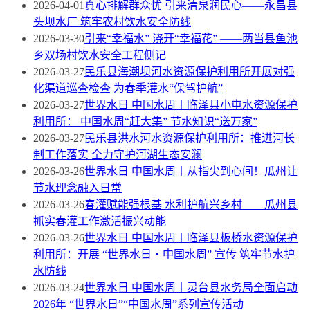
2026-04-01
真心排解群众忧 引来清泉润民心——永昌县
头坝水厂 筑牢农村饮水安全防线
2026-03-30
引来“幸福水” 浇开“幸福花” ——两当县鱼池
乡双场村饮水安全工程侧记
2026-03-27
民乐县海潮坝河水资源保护利用所开展对强
化渠道巡查检查 为春季灌水“保驾护航”
2026-03-27
世界水日 中国水周丨临泽县小屯水资源保护
利用所： 中国水周“赶大集” 节水知识“送万家”
2026-03-27
民乐县洪水河水资源保护利用所：推进河长
制工作落实 全力守护河湖生态安澜
2026-03-26
世界水日 中国水周丨从指尖到心间！瓜州让
节水理念融入日常
2026-03-26
春灌赋能强根基 水利护航兴乡村——瓜州县
抓实春灌工作激活振兴动能
2026-03-26
世界水日 中国水周丨临泽县板桥水资源保护
利用所：开展 “世界水日・中国水周” 宣传 筑牢节水护
水防线
2026-03-24
世界水日 中国水周丨灵台县水务局全面启动
2026年 “世界水日”“中国水周”系列宣传活动